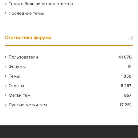
Темы с большинством ответов
Последние темы
Статистика форума
Пользователи
41 078
Форумы
9
Темы
1 050
Ответы
5 267
Метки тем
857
Пустые метки тем
17 251