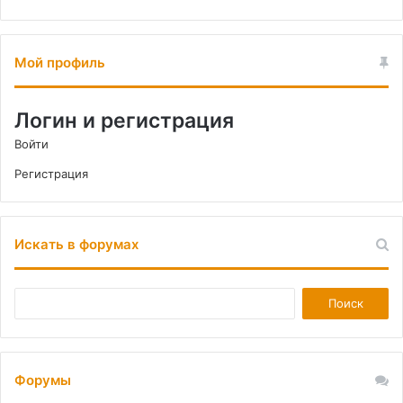
Мой профиль
Логин и регистрация
Войти
Регистрация
Искать в форумах
Форумы