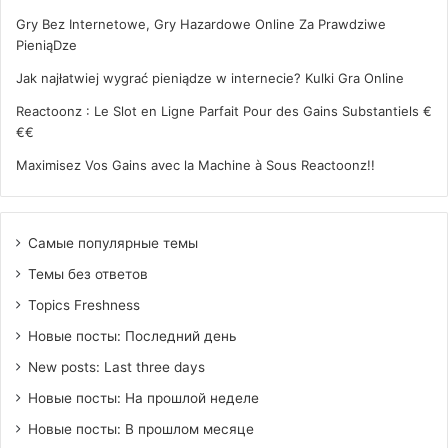
Gry Bez Internetowe, Gry Hazardowe Online Za Prawdziwe
PieniąDze
Jak najłatwiej wygrać pieniądze w internecie? Kulki Gra Online
Reactoonz : Le Slot en Ligne Parfait Pour des Gains Substantiels €
€€
Maximisez Vos Gains avec la Machine à Sous Reactoonz!!
Самые популярные темы
Темы без ответов
Topics Freshness
Новые посты: Последний день
New posts: Last three days
Новые посты: На прошлой неделе
Новые посты: В прошлом месяце