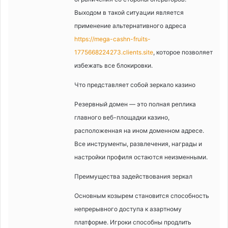
Выходом в такой ситуации является
применение альтернативного адреса
https://mega-cashn-fruits-
1775668224273.clients.site
, которое позволяет
избежать все блокировки.
Что представляет собой зеркало казино
Резервный домен — это полная реплика
главного веб-площадки казино,
расположенная на ином доменном адресе.
Все инструменты, развлечения, награды и
настройки профиля остаются неизменными.
Преимущества задействования зеркал
Основным козырем становится способность
непрерывного доступа к азартному
платформе. Игроки способны продлить