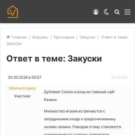
Войти
Switch
Искат
М
skin
Главная
/
Форумы
/
Кулинария
/
Закуски
/
Ответ в теме:
Закуски
Ответ в теме: Закуски
30.05.2026 в 05:07
#124008
XRumer23opest
Дубликат Casino и вход на главный сайт
Участник
Казино
Множество игроки встречаются с
затруднением входа к предпочитаемому
онлайн-казино. Поводом этому становятся
ограничения со стороны операторов.