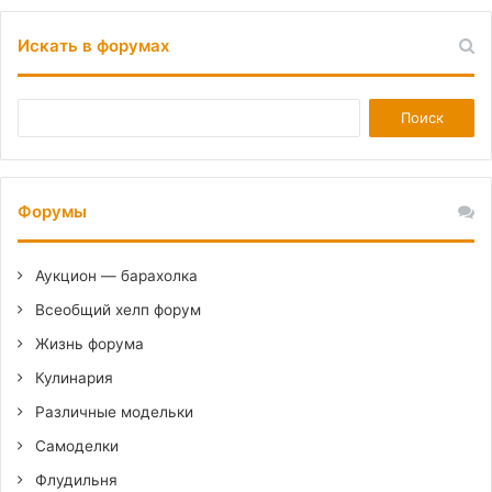
Искать в форумах
Форумы
Аукцион — барахолка
Всеобщий хелп форум
Жизнь форума
Кулинария
Различные модельки
Самоделки
Флудильня