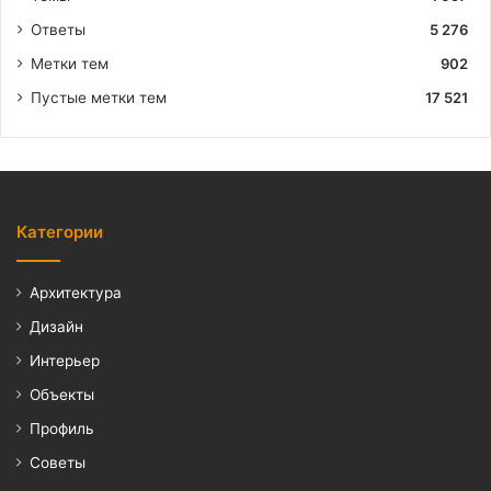
Ответы
5 276
Метки тем
902
Пустые метки тем
17 521
Категории
Архитектура
Дизайн
Интерьер
Объекты
Профиль
Советы