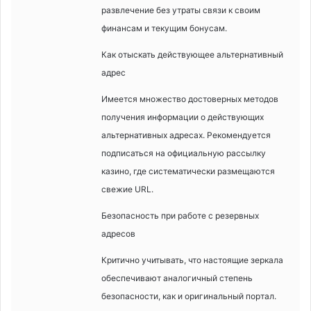
развлечение без утраты связи к своим
финансам и текущим бонусам.
Как отыскать действующее альтернативный
адрес
Имеется множество достоверных методов
получения информации о действующих
альтернативных адресах. Рекомендуется
подписаться на официальную рассылку
казино, где систематически размещаются
свежие URL.
Безопасность при работе с резервных
адресов
Критично учитывать, что настоящие зеркала
обеспечивают аналогичный степень
безопасности, как и оригинальный портал.