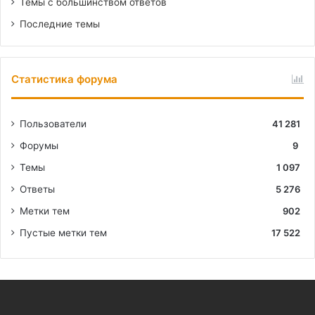
Темы с большинством ответов
Последние темы
Статистика форума
Пользователи
41 281
Форумы
9
Темы
1 097
Ответы
5 276
Метки тем
902
Пустые метки тем
17 522