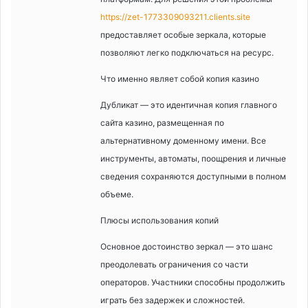
https://zet-1773309093211.clients.site
предоставляет особые зеркала, которые
позволяют легко подключаться на ресурс.
Что именно являет собой копия казино
Дубликат — это идентичная копия главного
сайта казино, размещенная по
альтернативному доменному имени. Все
инструменты, автоматы, поощрения и личные
сведения сохраняются доступными в полном
объеме.
Плюсы использования копий
Основное достоинство зеркал — это шанс
преодолевать ограничения со части
операторов. Участники способны продолжить
играть без задержек и сложностей.