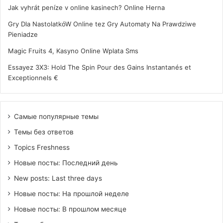
Jak vyhrát peníze v online kasinech? Online Herna
Gry Dla NastolatkóW Online tez Gry Automaty Na Prawdziwe
Pieniadze
Magic Fruits 4, Kasyno Online Wplata Sms
Essayez 3X3: Hold The Spin Pour des Gains Instantanés et
Exceptionnels €
Самые популярные темы
Темы без ответов
Topics Freshness
Новые посты: Последний день
New posts: Last three days
Новые посты: На прошлой неделе
Новые посты: В прошлом месяце