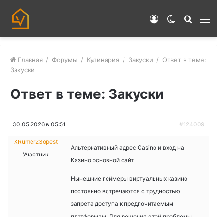
Войти
Switch
Искат
М
skin
Главная
/
Форумы
/
Кулинария
/
Закуски
/
Ответ в теме:
Закуски
Ответ в теме: Закуски
30.05.2026 в 05:51
#124009
XRumer23opest
Альтернативный адрес Casino и вход на
Участник
Казино основной сайт
Нынешние геймеры виртуальных казино
постоянно встречаются с трудностью
запрета доступа к предпочитаемым
платформам. Для решения этой проблемы