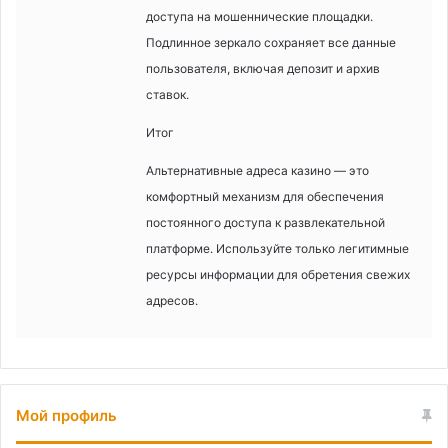
доступа на мошеннические площадки.
Подлинное зеркало сохраняет все данные
пользователя, включая депозит и архив
ставок.
Итог
Альтернативные адреса казино — это
комфортный механизм для обеспечения
постоянного доступа к развлекательной
платформе. Используйте только легитимные
ресурсы информации для обретения свежих
адресов.
Мой профиль