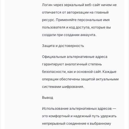
Логин через зеркальный веб-сайт ничем не
отличается от авторизации на главный
ресурс. Применяйте персональные имя
пользователя и код доступа, которые вы
создали при создании аккаунта.
Защита и достоверность
Официальные альтернативные адреса
гарантируют аналогичный степень
безопасности, как и основной сайт. Каждые
операции обеспечены защитой актуальными
системами шифрования.
Вывод
Использование альтернативных адресов —
это комфортный и надежный путь удержать
непрерывный соединение к выбранному