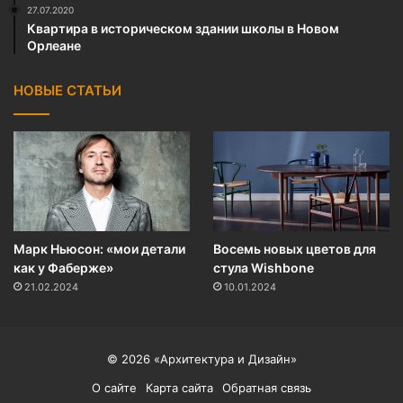
27.07.2020
Квартира в историческом здании школы в Новом
Орлеане
НОВЫЕ СТАТЬИ
Марк Ньюсон: «мои детали
Восемь новых цветов для
как у Фаберже»
стула Wishbone
21.02.2024
10.01.2024
© 2026
«Архитектура и Дизайн»
О сайте
Карта сайта
Обратная связь