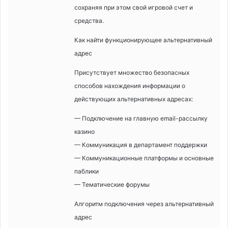
сохраняя при этом свой игровой счет и
средства.
Как найти функционирующее альтернативный
адрес
Присутствует множество безопасных
способов нахождения информации о
действующих альтернативных адресах:
— Подключение на главную email-рассылку
казино
— Коммуникация в департамент поддержки
— Коммуникационные платформы и основные
паблики
— Тематические форумы
Алгоритм подключения через альтернативный
адрес