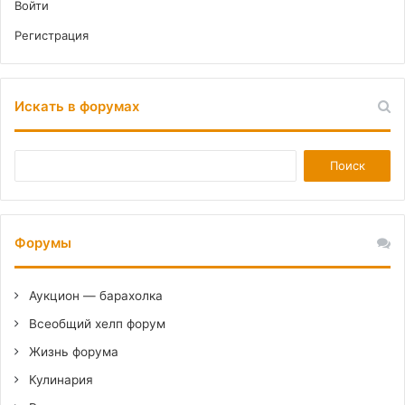
Войти
Регистрация
Искать в форумах
Форумы
Аукцион — барахолка
Всеобщий хелп форум
Жизнь форума
Кулинария