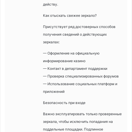
действу.
Как отыскать свежее зеркало?
Присутствует ряд достоверных способов
получения сведений о действующих
зеркалах:
— Оформление на официальную
информирование казино
— Контакт в департамент поддержки
— Проверка специализированных форумов
— Использование социальных платформ и
приложений
Безопасность при входе
Важно эксплуатировать только проверенные
зеркала, чтобы исключить попадания на
поддельные площадки. Подлинное