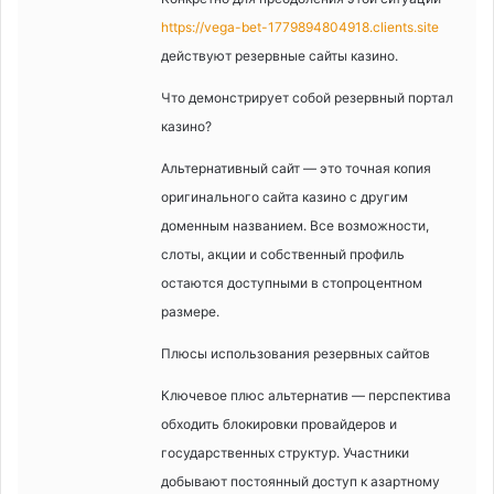
https://vega-bet-1779894804918.clients.site
действуют резервные сайты казино.
Что демонстрирует собой резервный портал
казино?
Альтернативный сайт — это точная копия
оригинального сайта казино с другим
доменным названием. Все возможности,
слоты, акции и собственный профиль
остаются доступными в стопроцентном
размере.
Плюсы использования резервных сайтов
Ключевое плюс альтернатив — перспектива
обходить блокировки провайдеров и
государственных структур. Участники
добывают постоянный доступ к азартному