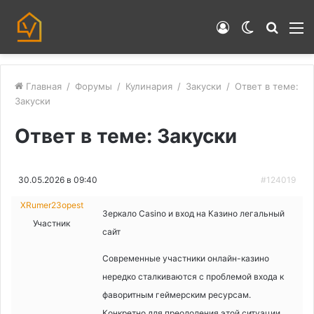
Войти
Switch
Искат
М
skin
Главная
/
Форумы
/
Кулинария
/
Закуски
/
Ответ в теме:
Закуски
Ответ в теме: Закуски
30.05.2026 в 09:40
#124019
XRumer23opest
Зеркало Casino и вход на Казино легальный
Участник
сайт
Современные участники онлайн-казино
нередко сталкиваются с проблемой входа к
фаворитным геймерским ресурсам.
Конкретно для преодоления этой ситуации