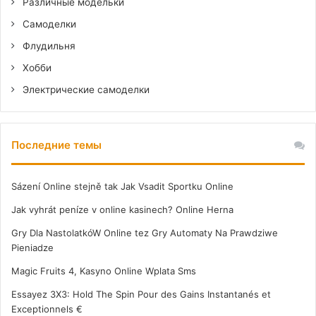
Различные модельки
Самоделки
Флудильня
Хобби
Электрические самоделки
Последние темы
Sázení Online stejně tak Jak Vsadit Sportku Online
Jak vyhrát peníze v online kasinech? Online Herna
Gry Dla NastolatkóW Online tez Gry Automaty Na Prawdziwe
Pieniadze
Magic Fruits 4, Kasyno Online Wplata Sms
Essayez 3X3: Hold The Spin Pour des Gains Instantanés et
Exceptionnels €