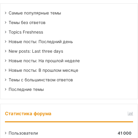
Самые популярные темы
Темы без ответов
Topics Freshness
Новые посты: Последний день
New posts: Last three days
Новые посты: На прошлой неделе
Новые посты: В прошлом месяце
Темы с большинством ответов
Последние темы
Статистика форума
Пользователи
41 000