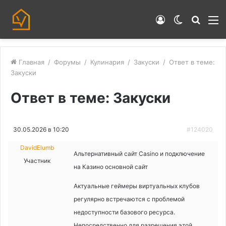
Войти
Switch
Искат
М
skin
Главная
/
Форумы
/
Кулинария
/
Закуски
/
Ответ в теме:
Закуски
Ответ в теме: Закуски
30.05.2026 в 10:20
#124020
DavidElumb
Альтернативный сайт Casino и подключение
Участник
на Казино основной сайт
Актуальные геймеры виртуальных клубов
регулярно встречаются с проблемой
недоступности базового ресурса.
Непосредственно для разрешения этой