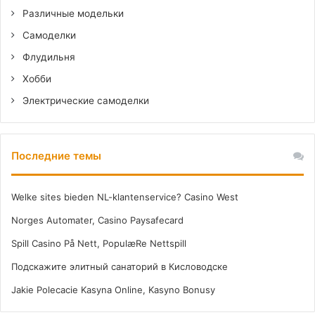
Различные модельки
Самоделки
Флудильня
Хобби
Электрические самоделки
Последние темы
Welke sites bieden NL-klantenservice? Casino West
Norges Automater, Casino Paysafecard
Spill Casino På Nett, PopulæRe Nettspill
Подскажите элитный санаторий в Кисловодске
Jakie Polecacie Kasyna Online, Kasyno Bonusy