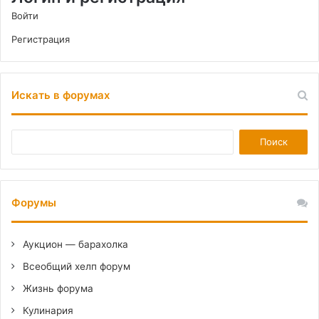
Войти
Регистрация
Искать в форумах
Форумы
Аукцион — барахолка
Всеобщий хелп форум
Жизнь форума
Кулинария