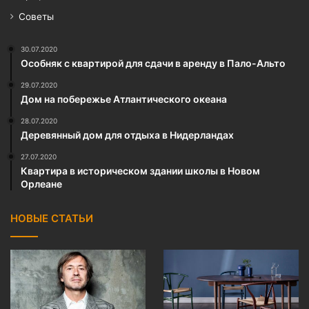
Советы
30.07.2020
Особняк с квартирой для сдачи в аренду в Пало-Альто
29.07.2020
Дом на побережье Атлантического океана
28.07.2020
Деревянный дом для отдыха в Нидерландах
27.07.2020
Квартира в историческом здании школы в Новом
Орлеане
НОВЫЕ СТАТЬИ