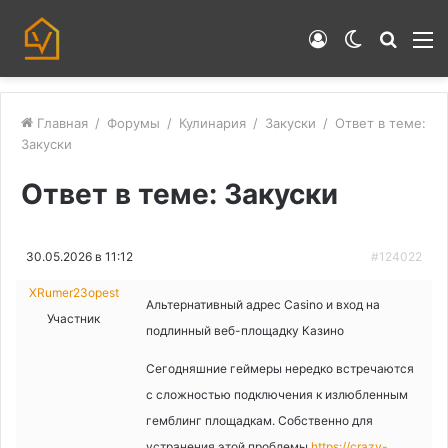
Войти
Switch
Искат
М
skin
Главная
/
Форумы
/
Кулинария
/
Закуски
/
Ответ в теме:
Закуски
Ответ в теме: Закуски
30.05.2026 в 11:12
#124022
XRumer23opest
Альтернативный адрес Casino и вход на
Участник
подлинный веб-площадку Казино
Сегодняшние геймеры нередко встречаются
с сложностью подключения к излюбленным
гемблинг площадкам. Собственно для
устранения этой проблемы
https://crazy-