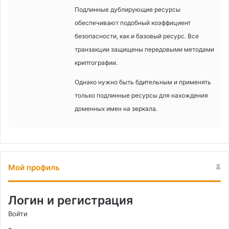
Подлинные дублирующие ресурсы
обеспечивают подобный коэффициент
безопасности, как и базовый ресурс. Все
транзакции защищены передовыми методами
криптографии.
Однако нужно быть бдительным и применять
только подлинные ресурсы для нахождения
доменных имен на зеркала.
Мой профиль
Логин и регистрация
Войти