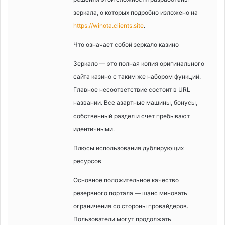
зеркала, о которых подробно изложено на
https://winota.clients.site
.
Что означает собой зеркало казино
Зеркало — это полная копия оригинального
сайта казино с таким же набором функций.
Главное несоответствие состоит в URL
названии. Все азартные машины, бонусы,
собственный раздел и счет пребывают
идентичными.
Плюсы использования дублирующих
ресурсов
Основное положительное качество
резервного портала — шанс миновать
ограничения со стороны провайдеров.
Пользователи могут продолжать