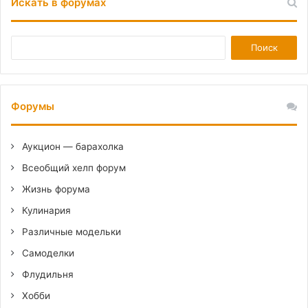
Искать в форумах
Форумы
Аукцион — барахолка
Всеобщий хелп форум
Жизнь форума
Кулинария
Различные модельки
Самоделки
Флудильня
Хобби