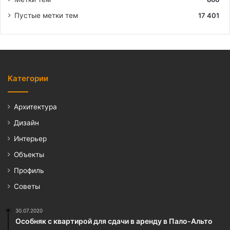
Пустые метки тем
17 401
Категории
Архитектура
Дизайн
Интерьер
Объекты
Профиль
Советы
30.07.2020
Особняк с квартирой для сдачи в аренду в Пало-Альто