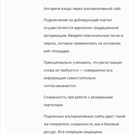
Алгоритм входа через альтернативный сайт
Подключение на дублирующий портал
осуществляется идентично традиционной
авторизации. Введите персональные логин и
пароль, которые применялись на основном
веб-площадке.
Принципиально учитывать, что регистрация
снова не требуется — совершенно все
информация самостоятельно
согласовываются.
Сохранность при работе с резервными
порталами
Подлинные альтернативные сайты дают такой
же показатель сохранности, как и базовый
ресурс. Все операции защищены