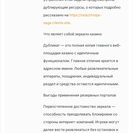
дублирующие ресурсы, о которых подробно
рассказано на
https://raduzhnaja-
saga.clients.site
.
Что являет собой зеркало казино
Дубликат — это полная копия главного веб-
площадки казино с идентичным
функционалом. Главное отличие кроется в
адресном имени. Любые развлекательные
аппараты, поощрения, индивидуальный
раздел и средства остаются идентичными.
Выгоды применения резервных порталов
Первостепенное достоинство зеркала —
способность преодолевать блокировки со
стороны интернет-компаний. Игроки могут
далее вести развлекаться без остановок и