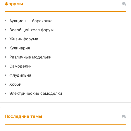
Форумы
Аукцион — барахолка
Всеобщий хелп форум
Жизнь форума
Кулинария
Различные модельки
Самоделки
Флудильня
Хобби
Электрические самоделки
Последние темы