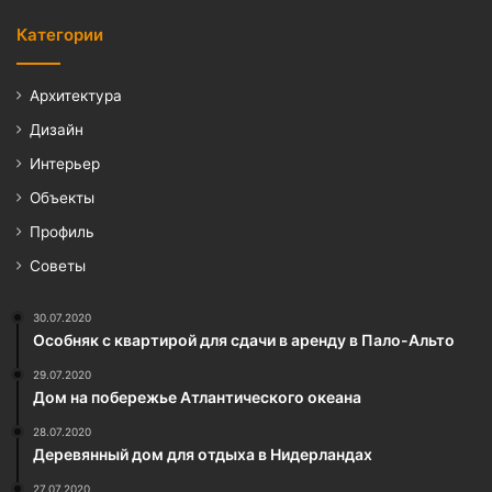
Категории
Архитектура
Дизайн
Интерьер
Объекты
Профиль
Советы
30.07.2020
Особняк с квартирой для сдачи в аренду в Пало-Альто
29.07.2020
Дом на побережье Атлантического океана
28.07.2020
Деревянный дом для отдыха в Нидерландах
27.07.2020