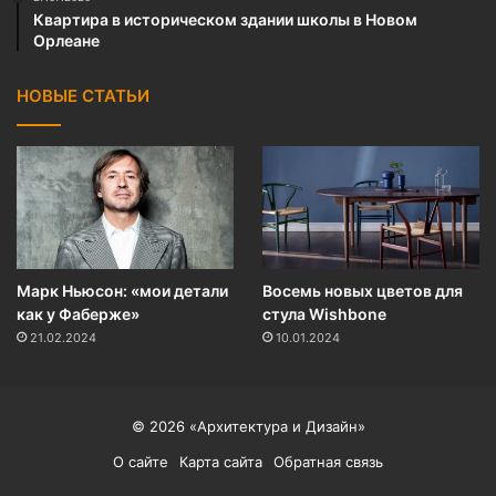
Квартира в историческом здании школы в Новом
Орлеане
НОВЫЕ СТАТЬИ
Марк Ньюсон: «мои детали
Восемь новых цветов для
как у Фаберже»
стула Wishbone
21.02.2024
10.01.2024
© 2026
«Архитектура и Дизайн»
О сайте
Карта сайта
Обратная связь