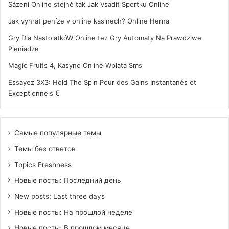
Sázení Online stejně tak Jak Vsadit Sportku Online
Jak vyhrát peníze v online kasinech? Online Herna
Gry Dla NastolatkóW Online tez Gry Automaty Na Prawdziwe
Pieniadze
Magic Fruits 4, Kasyno Online Wplata Sms
Essayez 3X3: Hold The Spin Pour des Gains Instantanés et
Exceptionnels €
Самые популярные темы
Темы без ответов
Topics Freshness
Новые посты: Последний день
New posts: Last three days
Новые посты: На прошлой неделе
Новые посты: В прошлом месяце