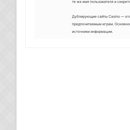
те же имя пользователя и секрет
Дублирующие сайты Casino — это
предпочитаемым играм. Основно
источники информации.