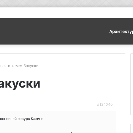
Архитекту
вет в теме: Закуски
Закуски
#124040
 основной ресурс Казино