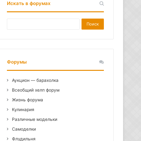
Искать в форумах
Форумы
Аукцион — барахолка
Всеобщий хелп форум
Жизнь форума
Кулинария
Различные модельки
Самоделки
Флудильня