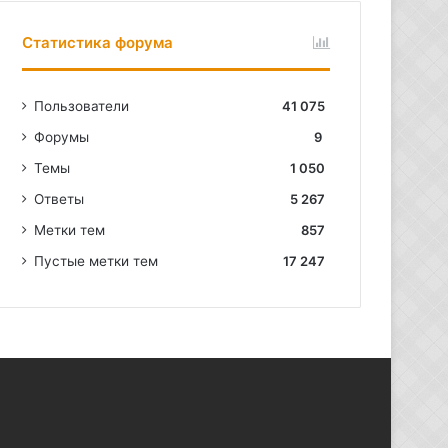
Статистика форума
Пользователи
41 075
Форумы
9
Темы
1 050
Ответы
5 267
Метки тем
857
Пустые метки тем
17 247