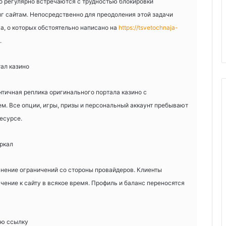
 регулярно встречаются с трудностью блокировки
 сайтам. Непосредственно для преодоления этой задачи
а, о которых обстоятельно написано на
https://tsvetochnaja-
.
ал казино
нтичная реплика оригинального портала казино с
. Все опции, игры, призы и персональный аккаунт пребывают
есурсе.
ркал
нение ограничений со стороны провайдеров. Клиенты
ение к сайту в всякое время. Профиль и баланс переносятся
ую ссылку