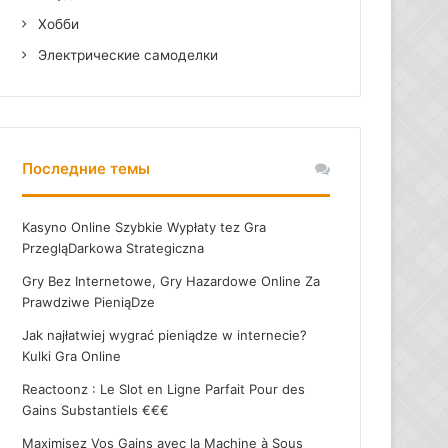
Хобби
Электрические самоделки
Последние темы
Kasyno Online Szybkie Wypłaty tez Gra
PrzegląDarkowa Strategiczna
Gry Bez Internetowe, Gry Hazardowe Online Za
Prawdziwe PieniąDze
Jak najłatwiej wygrać pieniądze w internecie?
Kulki Gra Online
Reactoonz : Le Slot en Ligne Parfait Pour des
Gains Substantiels €€€
Maximisez Vos Gains avec la Machine à Sous