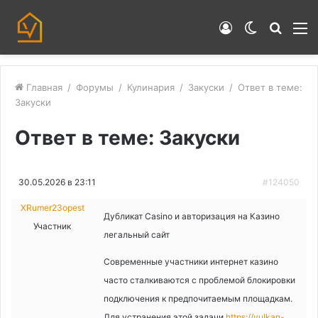
Войти
Switch
Искат
М
skin
Главная
/
Форумы
/
Кулинария
/
Закуски
/
Ответ в теме:
Закуски
Ответ в теме: Закуски
30.05.2026 в 23:11
#124050
XRumer23opest
Дубликат Casino и авторизация на Казино
Участник
легальный сайт
Современные участники интернет казино
часто сталкиваются с проблемой блокировки
подключения к предпочитаемым площадкам.
Для устранения этой задачи
https://vulkan-