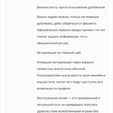
Безопасность при использовании дубликатов
Важно задействовать только легитимные
дубликаты, дабы уберечься от фишинга.
Официальные зеркала предоставляют тот же
планку защиты информации, что и
официальный ресурс.
Авторизация на главный сайт
Операция авторизации через зеркало
полностью аналогична обычной.
Пользователям нужно ввести свой никнейм и
код доступа, после чего будут доступны все
возможности профиля.
Эксплуатация копий — это проверенный и
легальный путь не прекращать получать
удовольствие излюбленными играми без