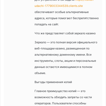
udachi-1779003344539.clients.site
обеспечивает особые альтернативные
адреса, которые помогают беспрепятственно
попадать на сайт.
Что же представляет собой зеркало казино
Зеркало — это полная версия официального
веб-площадки казино, размещенная по
альтернативному доменному имени. Все
инструменты, слоты, акции и персональные
данные остаются имеющимися в полном
объеме.
Выгоды применения копий
Главное преимущество копий — это
возможность обходить запреты со части
операторов. Пользователи способны