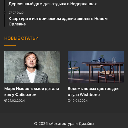
Деревянный дом для отдыха в Нидерландах
27.07.2020
Квартира в историческом здании школы в Новом
Орлеане
НОВЫЕ СТАТЬИ
Марк Ньюсон: «мои детали
Восемь новых цветов для
как у Фаберже»
стула Wishbone
21.02.2024
10.01.2024
© 2026
«Архитектура и Дизайн»