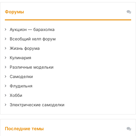
Форумы
Аукцион — барахолка
Всеобщий хелп форум
Жизнь форума
Кулинария
Различные модельки
Самоделки
Флудильня
Хобби
Электрические самоделки
Последние темы