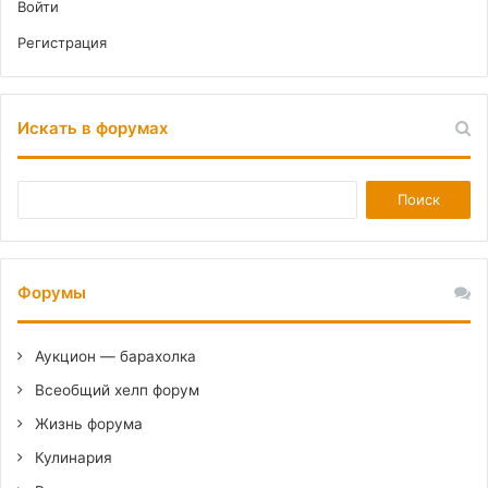
Войти
Регистрация
Искать в форумах
Форумы
Аукцион — барахолка
Всеобщий хелп форум
Жизнь форума
Кулинария