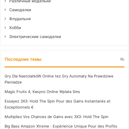
Различные модельки
Самоделки
Флудильня
Хобби
Электрические самоделки
Последние темы
Gry Dla NastolatkóW Online tez Gry Automaty Na Prawdziwe
Pieniadze
Magic Fruits 4, Kasyno Online Wplata Sms
Essayez 3X3: Hold The Spin Pour des Gains Instantanés et
Exceptionnels €
Multipliez Vos Chances de Gains avec 3X3: Hold The Spin
Big Bass Amazon Xtreme : Expérience Unique Pour des Profits