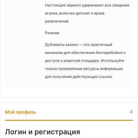
Настоящее зеркало удерживает все сведения
игрока, включая депозит и архив
развлечений.
Резюме
Дубликаты казино — это практичный
механизм для обеспечения бесперебойного
доступа к азартной площадке. Используйте
только проверенные ресурсы информации
для получения действующих ссылок.
Мой профиль
Логин и регистрация