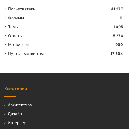
Пользователи
41 277
Форумы
9
Темы
1 095
Ответы
5 276
Метки тем
900
Пустые метки тем
17 504
Категории
Архитектура
Дизайн
Интерьер