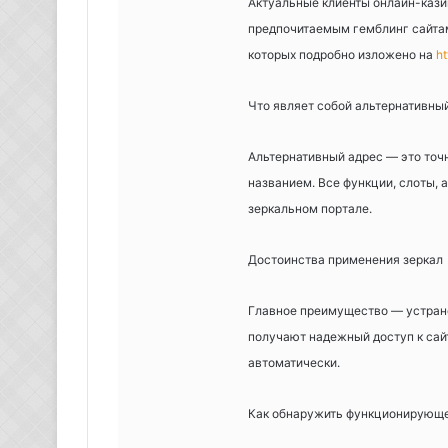
Актуальные клиенты онлайн-кази
предпочитаемым гемблинг сайтам
которых подробно изложено на
ht
Что являет собой альтернативный
Альтернативный адрес — это точ
названием. Все функции, слоты,
зеркальном портале.
Достоинства применения зеркал
Главное преимущество — устране
получают надежный доступ к сай
автоматически.
Как обнаружить функционирующе