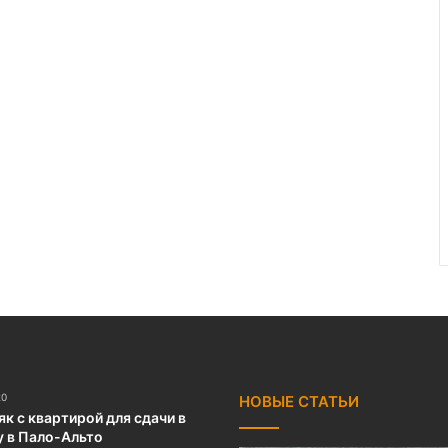
20
НОВЫЕ СТАТЬИ
к с квартирой для сдачи в
у в Пало-Альто