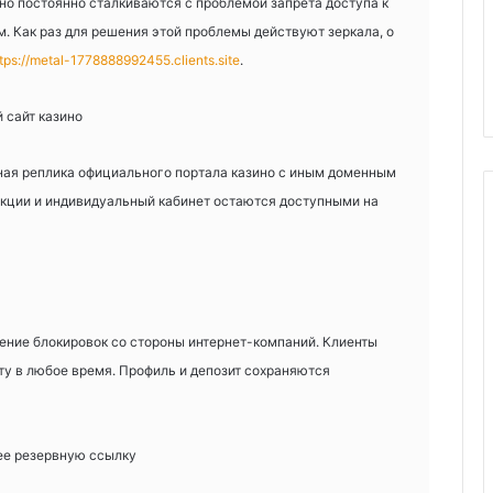
но постоянно сталкиваются с проблемой запрета доступа к
. Как раз для решения этой проблемы действуют зеркала, о
tps://metal-1778888992455.clients.site
.
 сайт казино
ная реплика официального портала казино с иным доменным
 акции и индивидуальный кабинет остаются доступными на
ние блокировок со стороны интернет-компаний. Клиенты
ту в любое время. Профиль и депозит сохраняются
е резервную ссылку