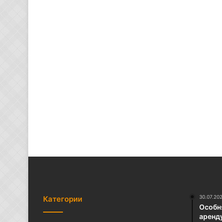
30.07.20
Категории
Особня
аренд