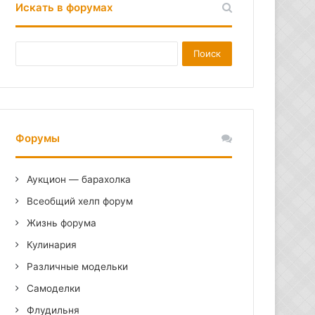
Искать в форумах
Форумы
Аукцион — барахолка
Всеобщий хелп форум
Жизнь форума
Кулинария
Различные модельки
Самоделки
Флудильня