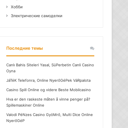
Хобби
Электрические самоделки
Последние темы
Canlı Bahis Siteleri Yasal, SüPerbetin Canli Casino
Oyna
JáTéK Telefonra, Online NyerőGéPek VáRpalota
Casino Spill Online og videre Beste Mobilcasino
Hva er den raskeste måten å vinne penger på?
Spillemaskiner Online
Valodi PéNzes Casino GyöMrő, Multi Dice Online
NyerőGéP