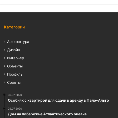
Категории
Архитектура
Дизайн
Интерьер
Объекты
Профиль
Советы
30.07.2020
Особняк с квартирой для сдачи в аренду в Пало-Альто
29.07.2020
Дом на побережье Атлантического океана