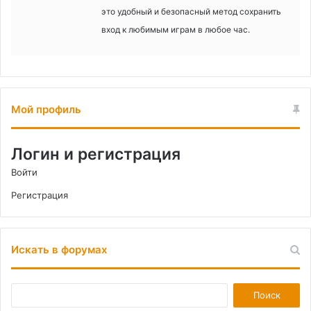
это удобный и безопасный метод сохранить
вход к любимым играм в любое час.
Мой профиль
Логин и регистрация
Войти
Регистрация
Искать в форумах