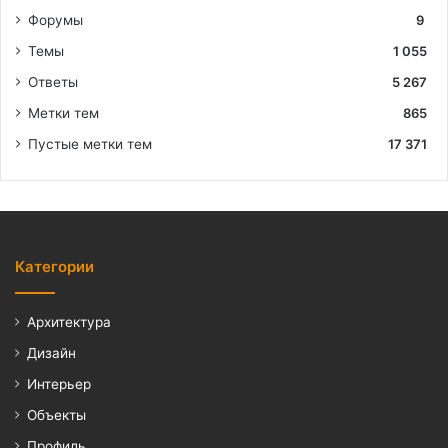
Форумы
9
Темы
1 055
Ответы
5 267
Метки тем
865
Пустые метки тем
17 371
Категории
Архитектура
Дизайн
Интерьер
Объекты
Профиль