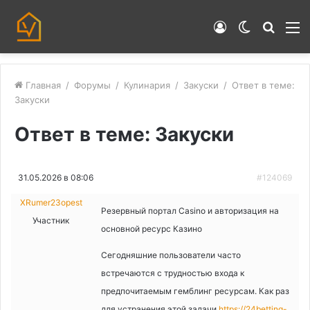
Войти
Switch
Искат
М
skin
Главная
/
Форумы
/
Кулинария
/
Закуски
/
Ответ в теме:
Закуски
Ответ в теме: Закуски
31.05.2026 в 08:06
#124069
XRumer23opest
Резервный портал Casino и авторизация на
Участник
основной ресурс Казино
Сегодняшние пользователи часто
встречаются с трудностью входа к
предпочитаемым гемблинг ресурсам. Как раз
для устранения этой задачи
https://24betting-