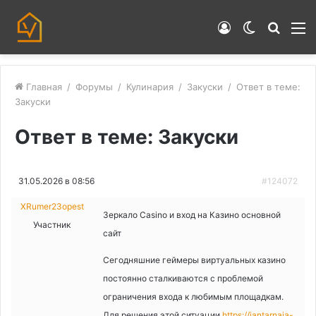
Войти
Switch
Искат
М
skin
Главная
/
Форумы
/
Кулинария
/
Закуски
/
Ответ в теме:
Закуски
Ответ в теме: Закуски
31.05.2026 в 08:56
#124072
XRumer23opest
Зеркало Casino и вход на Казино основной
Участник
сайт
Сегодняшние геймеры виртуальных казино
постоянно сталкиваются с проблемой
ограничения входа к любимым площадкам.
Для решения этой ситуации
https://jantarnaja-