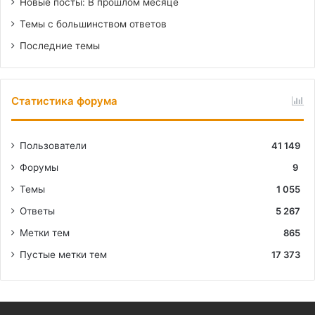
Новые посты: В прошлом месяце
Темы с большинством ответов
Последние темы
Статистика форума
Пользователи
41 149
Форумы
9
Темы
1 055
Ответы
5 267
Метки тем
865
Пустые метки тем
17 373