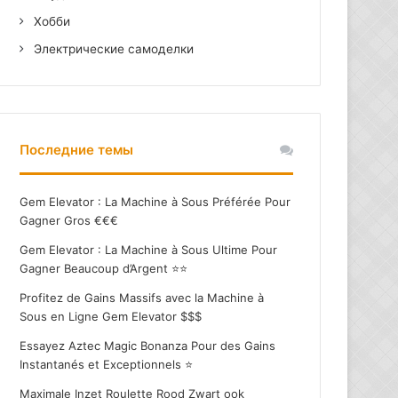
Хобби
Электрические самоделки
Последние темы
Gem Elevator : La Machine à Sous Préférée Pour
Gagner Gros €€€
Gem Elevator : La Machine à Sous Ultime Pour
Gagner Beaucoup d’Argent ⭐⭐
Profitez de Gains Massifs avec la Machine à
Sous en Ligne Gem Elevator $$$
Essayez Aztec Magic Bonanza Pour des Gains
Instantanés et Exceptionnels ⭐
Maximale Inzet Roulette Rood Zwart ook