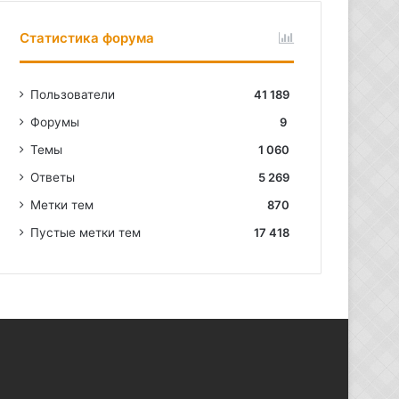
Статистика форума
Пользователи
41 189
Форумы
9
Темы
1 060
Ответы
5 269
Метки тем
870
Пустые метки тем
17 418