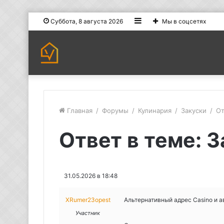
Sidebar
Суббота, 8 августа 2026
Мы в соцсетях
Главная
/
Форумы
/
Кулинария
/
Закуски
/
От
Ответ в теме: 
31.05.2026 в 18:48
XRumer23opest
Альтернативный адрес Casino и а
Участник