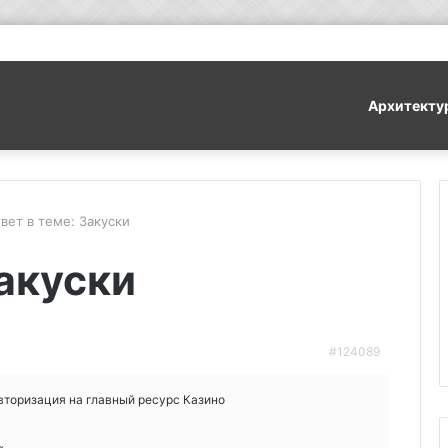
Архитекту
вет в теме: Закуски
Закуски
#124089
вторизация на главный ресурс Казино