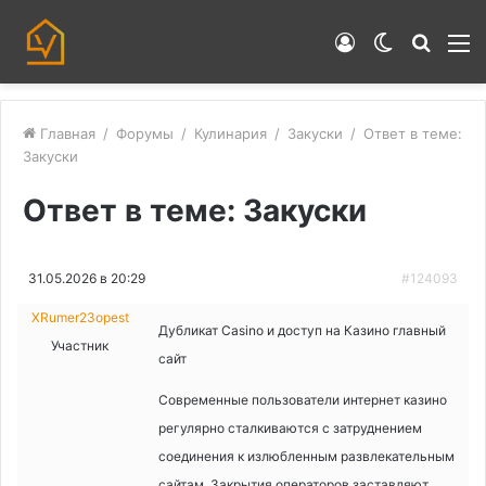
Войти
Switch
Искат
М
skin
Главная
/
Форумы
/
Кулинария
/
Закуски
/
Ответ в теме:
Закуски
Ответ в теме: Закуски
31.05.2026 в 20:29
#124093
XRumer23opest
Дубликат Casino и доступ на Казино главный
Участник
сайт
Современные пользователи интернет казино
регулярно сталкиваются с затруднением
соединения к излюбленным развлекательным
сайтам. Закрытия операторов заставляют