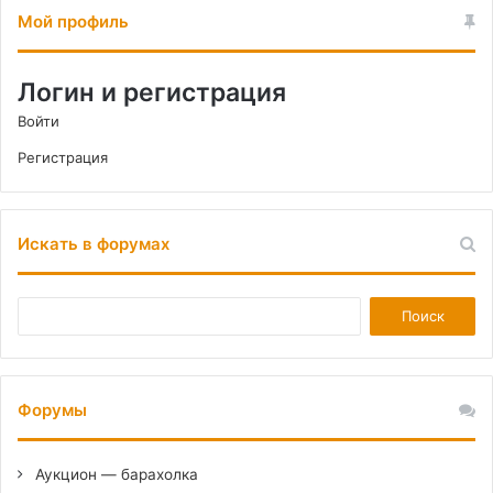
Мой профиль
Логин и регистрация
Войти
Регистрация
Искать в форумах
Форумы
Аукцион — барахолка