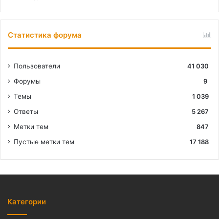
Статистика форума
Пользователи
41 030
Форумы
9
Темы
1 039
Ответы
5 267
Метки тем
847
Пустые метки тем
17 188
Категории