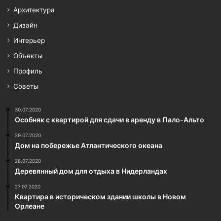
Архитектура
Дизайн
Интерьер
Объекты
Профиль
Советы
30.07.2020
Особняк с квартирой для сдачи в аренду в Пало-Альто
29.07.2020
Дом на побережье Атлантического океана
28.07.2020
Деревянный дом для отдыха в Нидерландах
27.07.2020
Квартира в историческом здании школы в Новом
Орлеане