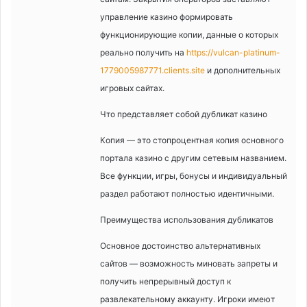
управление казино формировать
функционирующие копии, данные о которых
реально получить на
https://vulcan-platinum-
1779005987771.clients.site
и дополнительных
игровых сайтах.
Что представляет собой дубликат казино
Копия — это стопроцентная копия основного
портала казино с другим сетевым названием.
Все функции, игры, бонусы и индивидуальный
раздел работают полностью идентичными.
Преимущества использования дубликатов
Основное достоинство альтернативных
сайтов — возможность миновать запреты и
получить непрерывный доступ к
развлекательному аккаунту. Игроки имеют