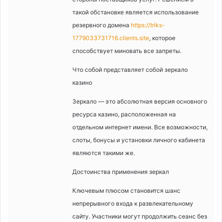
такой обстановке является использование
резервного домена
https://triks-
1779033731716.clients.site
, которое
способствует миновать все запреты.
Что собой представляет собой зеркало
казино
Зеркало — это абсолютная версия основного
ресурса казино, расположенная на
отдельном интернет имени. Все возможности,
слоты, бонусы и установки личного кабинета
являются такими же.
Достоинства применения зеркал
Ключевым плюсом становится шанс
непрерывного входа к развлекательному
сайту. Участники могут продолжить сеанс без