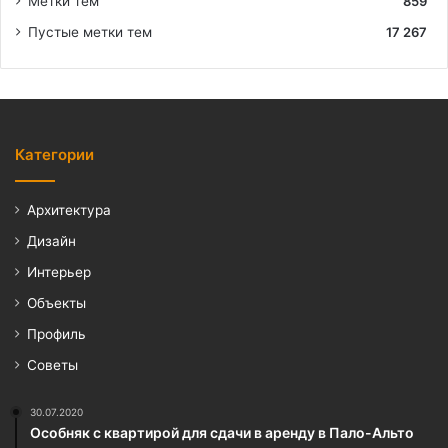
Метки тем
859
Пустые метки тем
17 267
Категории
Архитектура
Дизайн
Интерьер
Объекты
Профиль
Советы
30.07.2020
Особняк с квартирой для сдачи в аренду в Пало-Альто