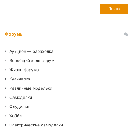
Форумы
Аукцион — барахолка
Всеобщий хелп форум
Жизнь форума
Кулинария
Различные модельки
Самоделки
Флудильня
Хобби
Электрические самоделки