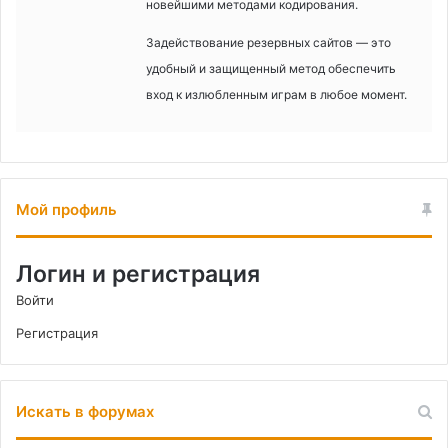
новейшими методами кодирования.
Задействование резервных сайтов — это
удобный и защищенный метод обеспечить
вход к излюбленным играм в любое момент.
Мой профиль
Логин и регистрация
Войти
Регистрация
Искать в форумах