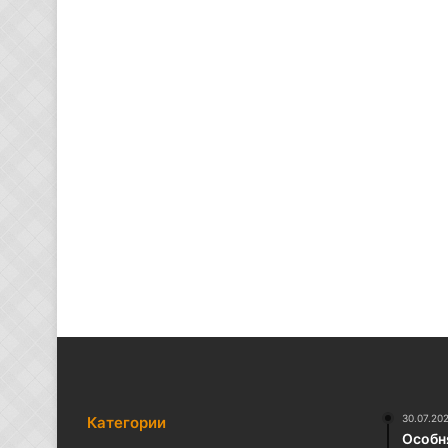
30.07.20
Категории
Особня