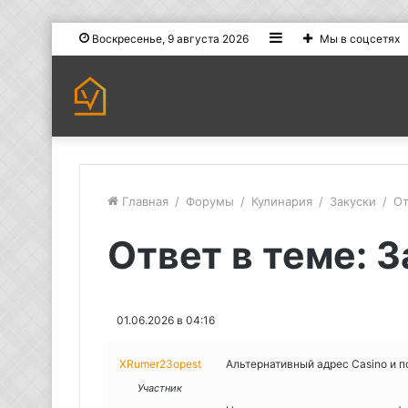
Sidebar
Воскресенье, 9 августа 2026
Мы в соцсетях
Главная
/
Форумы
/
Кулинария
/
Закуски
/
От
Ответ в теме: 
01.06.2026 в 04:16
XRumer23opest
Альтернативный адрес Casino и 
Участник