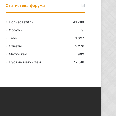
Статистика форума
Пользователи
41 280
Форумы
9
Темы
1 097
Ответы
5 276
Метки тем
902
Пустые метки тем
17 518