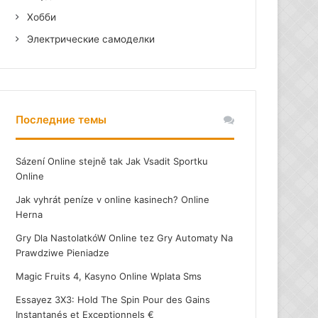
Хобби
Электрические самоделки
Последние темы
Sázení Online stejně tak Jak Vsadit Sportku
Online
Jak vyhrát peníze v online kasinech? Online
Herna
Gry Dla NastolatkóW Online tez Gry Automaty Na
Prawdziwe Pieniadze
Magic Fruits 4, Kasyno Online Wplata Sms
Essayez 3X3: Hold The Spin Pour des Gains
Instantanés et Exceptionnels €