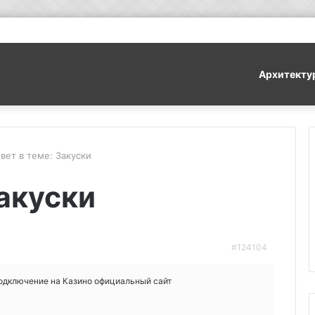
Архитекту
вет в теме: Закуски
Закуски
#124104
подключение на Казино официальный сайт