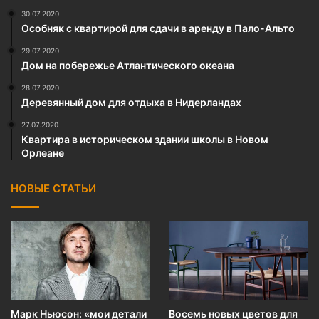
30.07.2020
Особняк с квартирой для сдачи в аренду в Пало-Альто
29.07.2020
Дом на побережье Атлантического океана
28.07.2020
Деревянный дом для отдыха в Нидерландах
27.07.2020
Квартира в историческом здании школы в Новом
Орлеане
НОВЫЕ СТАТЬИ
Марк Ньюсон: «мои детали
Восемь новых цветов для