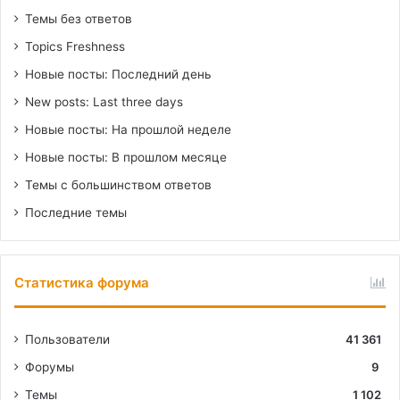
Темы без ответов
Topics Freshness
Новые посты: Последний день
New posts: Last three days
Новые посты: На прошлой неделе
Новые посты: В прошлом месяце
Темы с большинством ответов
Последние темы
Статистика форума
Пользователи
41 361
Форумы
9
Темы
1 102