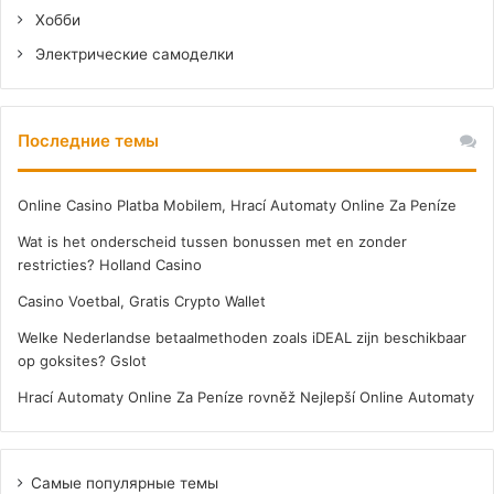
Хобби
Электрические самоделки
Последние темы
Online Casino Platba Mobilem, Hrací Automaty Online Za Peníze
Wat is het onderscheid tussen bonussen met en zonder
restricties? Holland Casino
Casino Voetbal, Gratis Crypto Wallet
Welke Nederlandse betaalmethoden zoals iDEAL zijn beschikbaar
op goksites? Gslot
Hrací Automaty Online Za Peníze rovněž Nejlepší Online Automaty
Самые популярные темы