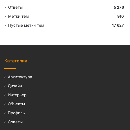
Ответы
5 276
Метки тем
910
Пустые метки тем
17 627
Категории
Архитектура
Дизайн
Интерьер
Объекты
Профиль
Советы