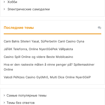
Хобби
Электрические самоделки
Последние темы
Canlı Bahis Siteleri Yasal, SüPerbetin Canli Casino Oyna
JáTéK Telefonra, Online NyerőGéPek VáRpalota
Casino Spill Online og videre Beste Mobilcasino
Hva er den raskeste måten å vinne penger på? Spillemaskiner
Online
Valodi PéNzes Casino GyöMrő, Multi Dice Online NyerőGéP
Самые популярные темы
Темы без ответов