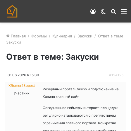
Войти
Switch
Искат
М
skin
Главная
/
Форумы
/
Кулинария
/
Закуски
/
Ответ в теме:
Закуски
Ответ в теме: Закуски
01.06.2026 в 15:39
#124125
XRumer23opest
Резервный портал Casino и подключение на
Участник
Казино главный сайт
Сегодняшние геймеры интернет-площадок
регулярно наталкиваются с препятствием
ограничения главного портала. Конкретно
для разрешения этой задачи разработаны