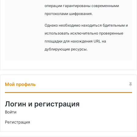
операции гарантированы современными
протоколами шифрования.
Однако необходимо находиться бдительным и
использовать исключительно проверенные
площадки для нахождения URL на
дублирующие ресурсы.
Мой профиль
Логин и регистрация
Войти
Регистрация