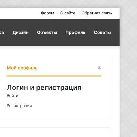
Форум
О сайте
Обратная связь
ра
Дизайн
Объекты
Профиль
Советы
Мой профиль
Логин и регистрация
Войти
Регистрация