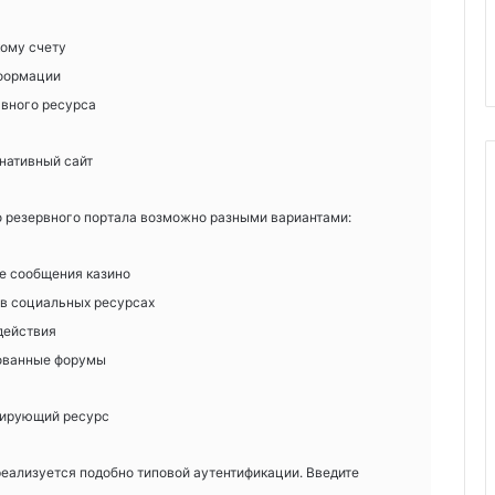
ому счету
формации
авного ресурса
рнативный сайт
 резервного портала возможно разными вариантами:
ые сообщения казино
 в социальных ресурсах
действия
рованные форумы
лирующий ресурс
еализуется подобно типовой аутентификации. Введите