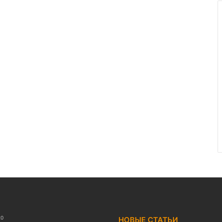
20
НОВЫЕ СТАТЬИ