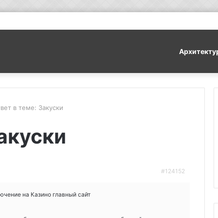
Архитекту
вет в теме: Закуски
Закуски
#124152
ючение на Казино главный сайт