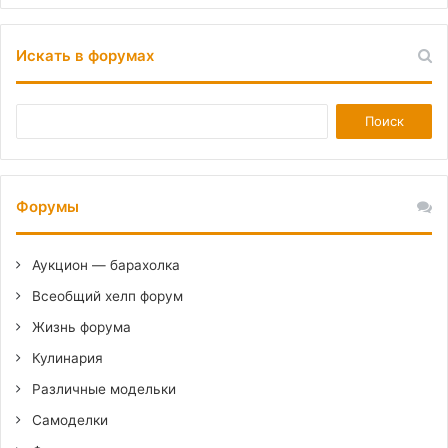
Искать в форумах
Форумы
Аукцион — барахолка
Всеобщий хелп форум
Жизнь форума
Кулинария
Различные модельки
Самоделки