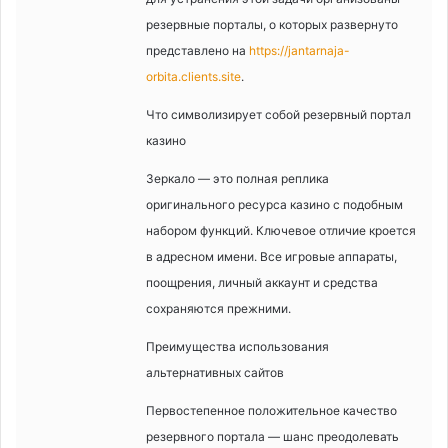
резервные порталы, о которых развернуто
представлено на
https://jantarnaja-
orbita.clients.site
.
Что символизирует собой резервный портал
казино
Зеркало — это полная реплика
оригинального ресурса казино с подобным
набором функций. Ключевое отличие кроется
в адресном имени. Все игровые аппараты,
поощрения, личный аккаунт и средства
сохраняются прежними.
Преимущества использования
альтернативных сайтов
Первостепенное положительное качество
резервного портала — шанс преодолевать