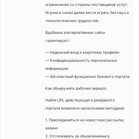
ограничения со стороны поставщиков услуг.
Игроки в силах далее вести играть без пауз и
технологических трудностей.
Вдобавок альтернативные сайты
гарантируют:
— Надежный вход к азартному профилю
— Конфиденциальность персональных
информации
— Абсолютный функционал базового портала
Как обнаружить рабочее зеркало
Найти URL действующего резервного
портала возможно несколькими методами:
1. Присоединиться на новостную рассылку
казино
2. Отслеживать за обновлениями в