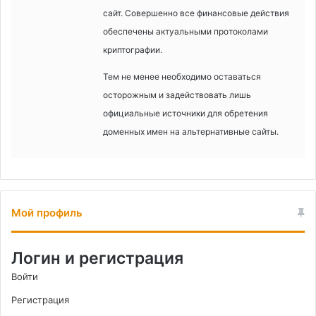
сайт. Совершенно все финансовые действия
обеспечены актуальными протоколами
криптографии.
Тем не менее необходимо оставаться
осторожным и задействовать лишь
официальные источники для обретения
доменных имен на альтернативные сайты.
Мой профиль
Логин и регистрация
Войти
Регистрация