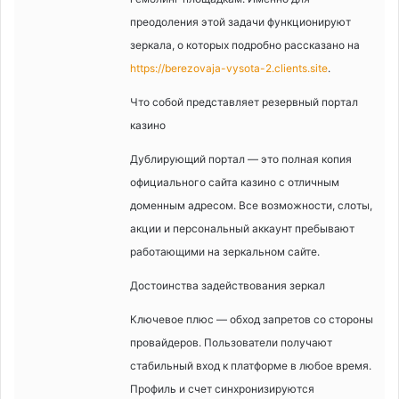
преодоления этой задачи функционируют
зеркала, о которых подробно рассказано на
https://berezovaja-vysota-2.clients.site
.
Что собой представляет резервный портал
казино
Дублирующий портал — это полная копия
официального сайта казино с отличным
доменным адресом. Все возможности, слоты,
акции и персональный аккаунт пребывают
работающими на зеркальном сайте.
Достоинства задействования зеркал
Ключевое плюс — обход запретов со стороны
провайдеров. Пользователи получают
стабильный вход к платформе в любое время.
Профиль и счет синхронизируются