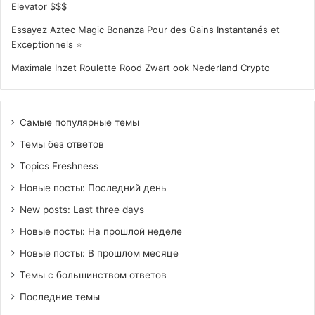
Elevator $$$
Essayez Aztec Magic Bonanza Pour des Gains Instantanés et
Exceptionnels ⭐
Maximale Inzet Roulette Rood Zwart ook Nederland Crypto
Самые популярные темы
Темы без ответов
Topics Freshness
Новые посты: Последний день
New posts: Last three days
Новые посты: На прошлой неделе
Новые посты: В прошлом месяце
Темы с большинством ответов
Последние темы