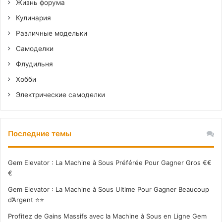
Жизнь форума
Кулинария
Различные модельки
Самоделки
Флудильня
Хобби
Электрические самоделки
Последние темы
Gem Elevator : La Machine à Sous Préférée Pour Gagner Gros €€
€
Gem Elevator : La Machine à Sous Ultime Pour Gagner Beaucoup
d’Argent ⭐⭐
Profitez de Gains Massifs avec la Machine à Sous en Ligne Gem