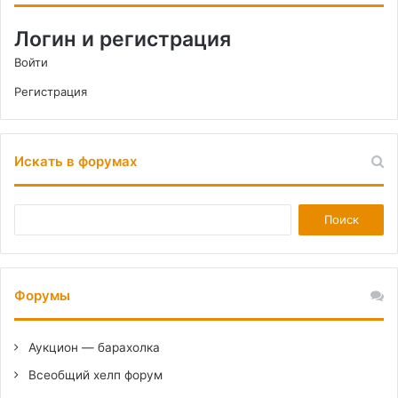
Логин и регистрация
Войти
Регистрация
Искать в форумах
Форумы
Аукцион — барахолка
Всеобщий хелп форум