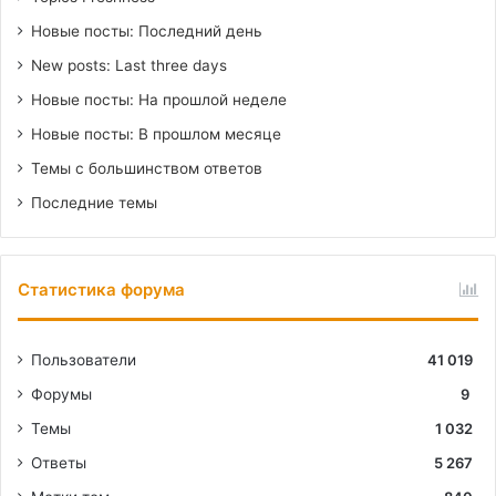
Новые посты: Последний день
New posts: Last three days
Новые посты: На прошлой неделе
Новые посты: В прошлом месяце
Темы с большинством ответов
Последние темы
Статистика форума
Пользователи
41 019
Форумы
9
Темы
1 032
Ответы
5 267