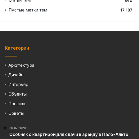
Метки тем
840
Пустые метки тем
17 187
Категории
Архитектура
Дизайн
Интерьер
Объекты
Профиль
Советы
30.07.2020
Особняк с квартирой для сдачи в аренду в Пало-Альто