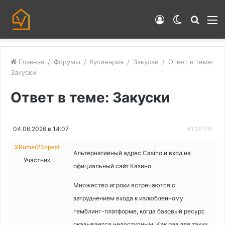
Войти
Switch
Искат
М
skin
Главная
/
Форумы
/
Кулинария
/
Закуски
/
Ответ в теме:
Закуски
Ответ в теме: Закуски
04.06.2026 в 14:07
#124170
XRumer23opest
Альтернативный адрес Casino и вход на
Участник
официальный сайт Казино
Множество игроки встречаются с
затруднением входа к излюбленному
гемблинг-платформе, когда базовый ресурс
оказывается недоступным. Как раз для таких