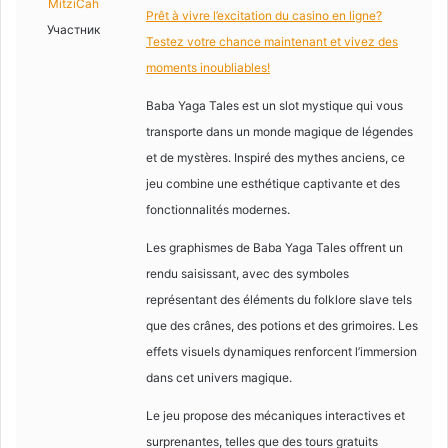
MitziCah
Prêt à vivre l’excitation du casino en ligne?
Участник
Testez votre chance maintenant et vivez des
moments inoubliables!
Baba Yaga Tales est un slot mystique qui vous
transporte dans un monde magique de légendes
et de mystères. Inspiré des mythes anciens, ce
jeu combine une esthétique captivante et des
fonctionnalités modernes.
Les graphismes de Baba Yaga Tales offrent un
rendu saisissant, avec des symboles
représentant des éléments du folklore slave tels
que des crânes, des potions et des grimoires. Les
effets visuels dynamiques renforcent l’immersion
dans cet univers magique.
Le jeu propose des mécaniques interactives et
surprenantes, telles que des tours gratuits