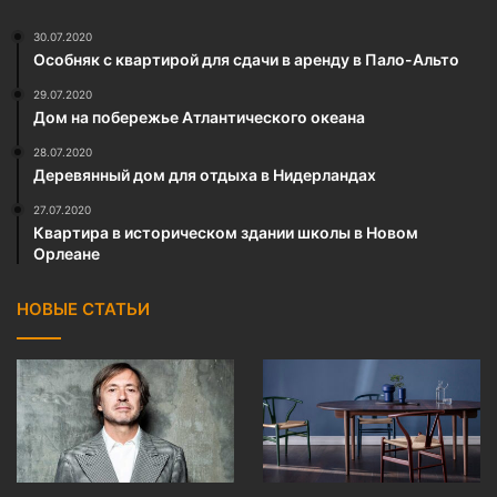
30.07.2020
Особняк с квартирой для сдачи в аренду в Пало-Альто
29.07.2020
Дом на побережье Атлантического океана
28.07.2020
Деревянный дом для отдыха в Нидерландах
27.07.2020
Квартира в историческом здании школы в Новом
Орлеане
НОВЫЕ СТАТЬИ