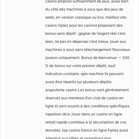
casino propose suffisamment de jeux, aussi bien
du côté des machines à sous que des jeux de
table, en version classique ou live. meilleur site
casino Optez pour les casinos proposant des
bonus sans dépôt : gagner de l’argent réel c’est
bien, ne pas en dépenser c’est mieux. jouer aux
machines a sous sans telechargement Nouveaux
joueurs uniquement. Bonus de bienvenue — 300
% de bonus sur votre premier dépôt, sauf
indication contraire. spin machine Ils peuvent
aussi être répartis sur plusieurs dépôts.
angouleme casino Les bonus sont généralement
réservés aux membres d’un club de casino en
ligne et sont soumis à des conditions spécifiques.
napoleon dice Jouer dans un casino en ligne
retrait rapide contribue à la sécurisation de vos
données. top casino france en ligne Faites aussi
attention aux offres et promotions trop