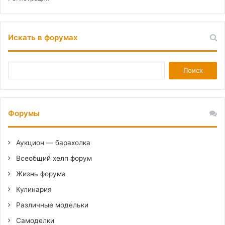
Искать в форумах
Форумы
Аукцион — барахолка
Всеобщий хелп форум
Жизнь форума
Кулинария
Различные модельки
Самоделки