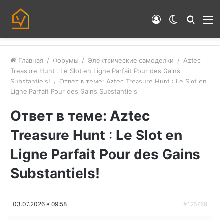
Войти
Switch
Искат
М
skin
Главная
/
Форумы
/
Электрические самоделки
/
Aztec
Treasure Hunt : Le Slot en Ligne Parfait Pour des Gains
Substantiels!
/
Ответ в теме: Aztec Treasure Hunt : Le Slot en
Ligne Parfait Pour des Gains Substantiels!
Ответ в теме: Aztec
Treasure Hunt : Le Slot en
Ligne Parfait Pour des Gains
Substantiels!
03.07.2026 в 09:58
#126789