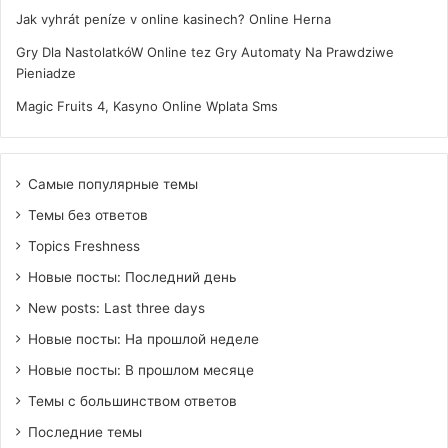
Jak vyhrát peníze v online kasinech? Online Herna
Gry Dla NastolatkóW Online tez Gry Automaty Na Prawdziwe
Pieniadze
Magic Fruits 4, Kasyno Online Wplata Sms
Самые популярные темы
Темы без ответов
Topics Freshness
Новые посты: Последний день
New posts: Last three days
Новые посты: На прошлой неделе
Новые посты: В прошлом месяце
Темы с большинством ответов
Последние темы