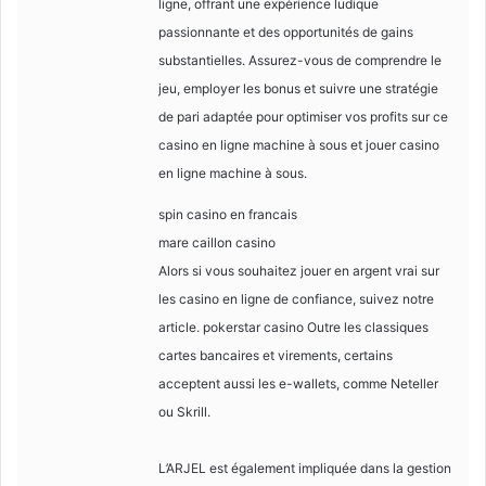
ligne, offrant une expérience ludique
passionnante et des opportunités de gains
substantielles. Assurez-vous de comprendre le
jeu, employer les bonus et suivre une stratégie
de pari adaptée pour optimiser vos profits sur ce
casino en ligne machine à sous et jouer casino
en ligne machine à sous.
spin casino en francais
mare caillon casino
Alors si vous souhaitez jouer en argent vrai sur
les casino en ligne de confiance, suivez notre
article. pokerstar casino Outre les classiques
cartes bancaires et virements, certains
acceptent aussi les e-wallets, comme Neteller
ou Skrill.
L’ARJEL est également impliquée dans la gestion