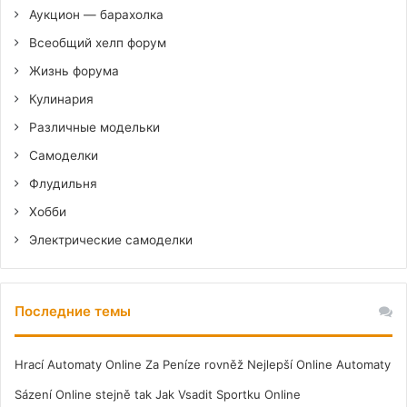
Аукцион — барахолка
Всеобщий хелп форум
Жизнь форума
Кулинария
Различные модельки
Самоделки
Флудильня
Хобби
Электрические самоделки
Последние темы
Hrací Automaty Online Za Peníze rovněž Nejlepší Online Automaty
Sázení Online stejně tak Jak Vsadit Sportku Online