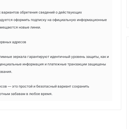
 вариантов обретения сведений о действующих
ендуется оформить подписку на официальную информационные
азмещаются новые линки.
ервных адресов
тимные зеркала гарантируют идентичный уровень защиты, как и
иденциальные информация и платежные транзакции защищены
ования.
сов — это простой и безопасный вариант сохранить
ртным забавам в любое время.