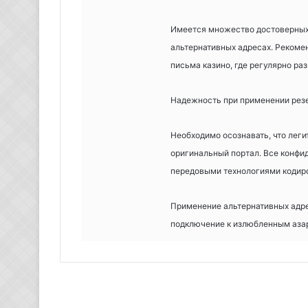
Имеется множество достоверных
альтернативных адресах. Реком
письма казино, где регулярно р
Надежность при применении рез
Необходимо осознавать, что леги
оригинальный портал. Все конф
передовыми технологиями кодир
Применение альтернативных адре
подключение к излюбленным аза