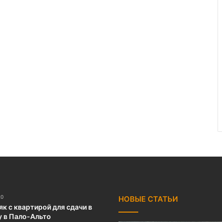
20
НОВЫЕ СТАТЬИ
к с квартирой для сдачи в
у в Пало-Альто