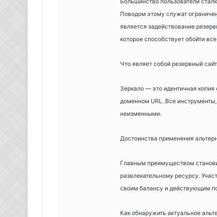
Большинство пользователи сталк
Поводом этому служат ограничен
является задействование резер
которое способствует обойти все
Что являет собой резервный сайт
Зеркало — это идентичная копия 
доменном URL. Все инструменты,
неизменными.
Достоинства применения альтер
Главным преимуществом станови
развлекательному ресурсу. Участ
своим балансу и действующим п
Как обнаружить актуальное альт