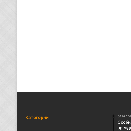
30.07.20
Категории
Особня
аренд