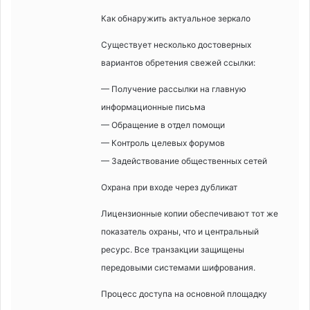
Как обнаружить актуальное зеркало
Существует несколько достоверных
вариантов обретения свежей ссылки:
— Получение рассылки на главную
информационные письма
— Обращение в отдел помощи
— Контроль целевых форумов
— Задействование общественных сетей
Охрана при входе через дубликат
Лицензионные копии обеспечивают тот же
показатель охраны, что и центральный
ресурс. Все транзакции защищены
передовыми системами шифрования.
Процесс доступа на основной площадку