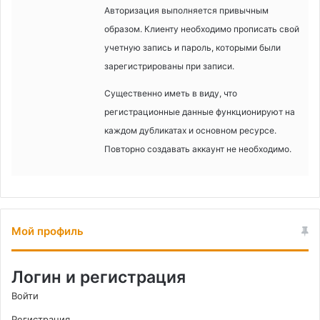
Авторизация выполняется привычным
образом. Клиенту необходимо прописать свой
учетную запись и пароль, которыми были
зарегистрированы при записи.
Существенно иметь в виду, что
регистрационные данные функционируют на
каждом дубликатах и основном ресурсе.
Повторно создавать аккаунт не необходимо.
Мой профиль
Логин и регистрация
Войти
Регистрация