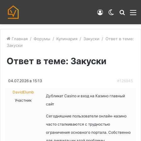
Войти
Switch
Искат
М
skin
Главная
/
Форумы
/
Кулинария
/
Закуски
/
Ответ в теме:
Закуски
Ответ в теме: Закуски
04.07.2026 в 15:13
#126945
DavidElumb
Дубликат Casino и вход на Казино главный
Участник
сайт
Сегодняшние пользователи онлайн-казино
часто сталкиваются с трудностью
ограничения основного портала. Собственно
для ликвидации этой проблемы