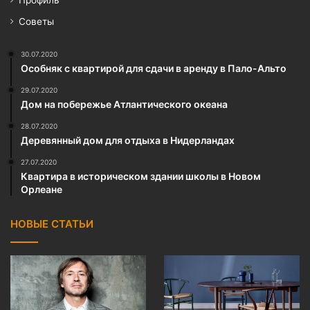
Профиль
Советы
30.07.2020
Особняк с квартирой для сдачи в аренду в Пало-Альто
29.07.2020
Дом на побережье Атлантического океана
28.07.2020
Деревянный дом для отдыха в Нидерландах
27.07.2020
Квартира в историческом здании школы в Новом
Орлеане
НОВЫЕ СТАТЬИ