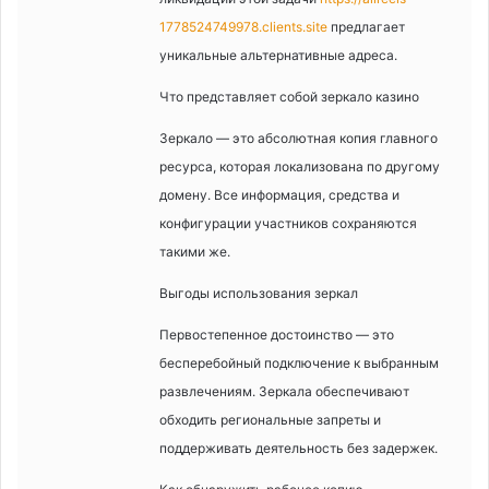
1778524749978.clients.site
предлагает
уникальные альтернативные адреса.
Что представляет собой зеркало казино
Зеркало — это абсолютная копия главного
ресурса, которая локализована по другому
домену. Все информация, средства и
конфигурации участников сохраняются
такими же.
Выгоды использования зеркал
Первостепенное достоинство — это
бесперебойный подключение к выбранным
развлечениям. Зеркала обеспечивают
обходить региональные запреты и
поддерживать деятельность без задержек.