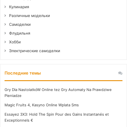
Кулинария
Различные модельки
Самоделки
Флудильня
Хобби
Электрические самоделки
Последние темы
Gry Dla NastolatkóW Online tez Gry Automaty Na Prawdziwe
Pieniadze
Magic Fruits 4, Kasyno Online Wplata Sms
Essayez 3X3: Hold The Spin Pour des Gains Instantanés et
Exceptionnels €