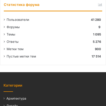
Статистика форума
Пользователи
41 280
Форумы
9
Темы
1 095
Ответы
5 276
Метки тем
900
Пустые метки тем
17 514
Категории
Архитектура
Дизайн