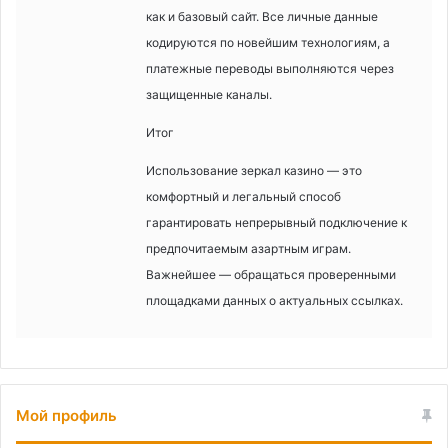
как и базовый сайт. Все личные данные
кодируются по новейшим технологиям, а
платежные переводы выполняются через
защищенные каналы.
Итог
Использование зеркал казино — это
комфортный и легальный способ
гарантировать непрерывный подключение к
предпочитаемым азартным играм.
Важнейшее — обращаться проверенными
площадками данных о актуальных ссылках.
Мой профиль