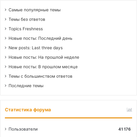
Самые популярные темы
Темы без ответов
Topics Freshness
Новые посты: Последний день
New posts: Last three days
Новые посты: На прошлой неделе
Новые посты: В прошлом месяце
Темы с большинством ответов
Последние темы
Статистика форума
Пользователи
41 176