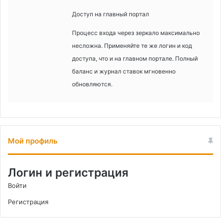
Доступ на главный портал
Процесс входа через зеркало максимально
несложна. Применяйте те же логин и код
доступа, что и на главном портале. Полный
баланс и журнал ставок мгновенно
обновляются.
Мой профиль
Логин и регистрация
Войти
Регистрация