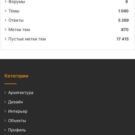
Форумы
9
Темы
1 060
Ответы
5 269
Метки тем
870
Пустые метки тем
17 415
Категории
Архитектура
Дизайн
Интерьер
Объекты
Профиль