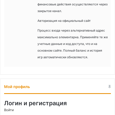
финансовые действия осуществляются через
закрытое канал.
Авторизация на официальный сайт
Процесс входа через альтернативный адрес
максимально элементарна. Применяйте те же
учетные данные и код доступа, что и на
основном сайте. Полный баланс и история
игр автоматически обновляются.
Мой профиль
Логин и регистрация
Войти