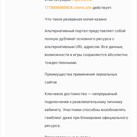
1778896986808.clients.site
действует.
Что такое резервная копия казино
Альтернативный портал представляет собой
полную дубликат основного ресурса с
альтернативным URL адресом. Все данные,
возможности и игры сохраняются абсолютно
тождественными.
Преимущества применения зеркальных
сайтов
Ключевое достоинство — непрерывный
подключение к развлекательному личному
кабинету. Участники способны возобновлять
гемблинг даже при блокировке официального
ресурса.