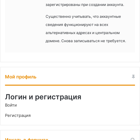
зарегистрированы при создании аккаунта.
Существенно учитывать, что аккаунтные
сведения функционируют на всех
альтернативных адресах и центральном
домене. Снова записываться не требуется.
Мой профиль
Логин и регистрация
Войти
Регистрация
Искать в форумах