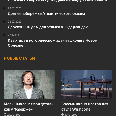
29.07.2020
Дом на побережье Атлантического океана
28.07.2020
Деревянный дом для отдыха в Нидерландах
27.07.2020
Квартира в историческом здании школы в Новом
Орлеане
НОВЫЕ СТАТЬИ
Марк Ньюсон: «мои детали
Восемь новых цветов для
как у Фаберже»
стула Wishbone
21.02.2024
10.01.2024