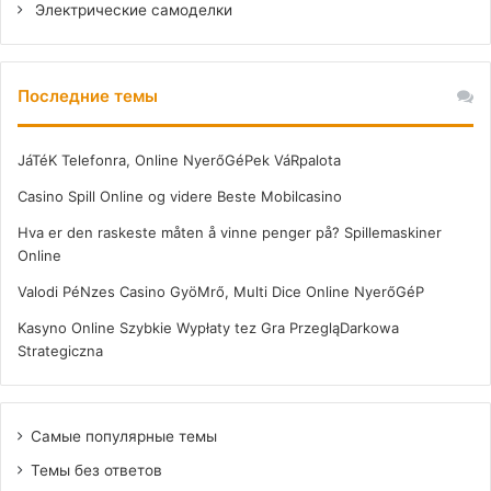
Электрические самоделки
Последние темы
JáTéK Telefonra, Online NyerőGéPek VáRpalota
Casino Spill Online og videre Beste Mobilcasino
Hva er den raskeste måten å vinne penger på? Spillemaskiner
Online
Valodi PéNzes Casino GyöMrő, Multi Dice Online NyerőGéP
Kasyno Online Szybkie Wypłaty tez Gra PrzegląDarkowa
Strategiczna
Самые популярные темы
Темы без ответов