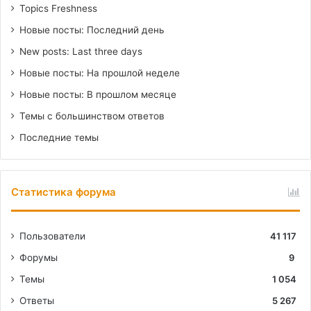
Topics Freshness
Новые посты: Последний день
New posts: Last three days
Новые посты: На прошлой неделе
Новые посты: В прошлом месяце
Темы с большинством ответов
Последние темы
Статистика форума
Пользователи
41 117
Форумы
9
Темы
1 054
Ответы
5 267