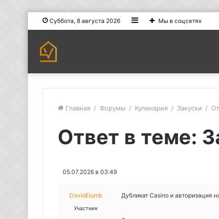
Sidebar
Суббота, 8 августа 2026
Мы в соцсетях
Главная
/
Форумы
/
Кулинария
/
Закуски
/
От
Ответ в теме: 
05.07.2026 в 03:49
DavidElumb
Дубликат Casino и авторизация н
Участник