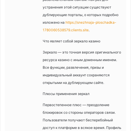
устранения этой ситуации существуют
дублирующие порталы, о которых подробно
изложено на
https://snezhnaja-ploschadka-
1780060538579.clients.site
.
Что являет собой зеркало казино
Зеркало — это точная версия оригинального
ресурса казино с иным доменным именем.
Все функции, развлечения, призы и
индивидуальный аккаунт сохраняются
открытыми на дублирующем сайте.
Плюсы применения зеркал
Первостепенное плюс — преодоление
блокировок со стороны операторов связи.
Пользователи получают бесперебойный
доступ к платформе в всякое время. Профиль