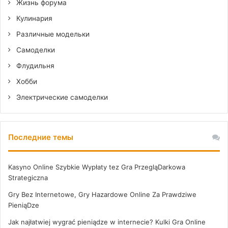
Жизнь форума
Кулинария
Различные модельки
Самоделки
Флудильня
Хобби
Электрические самоделки
Последние темы
Kasyno Online Szybkie Wypłaty tez Gra PrzegląDarkowa
Strategiczna
Gry Bez Internetowe, Gry Hazardowe Online Za Prawdziwe
PieniąDze
Jak najłatwiej wygrać pieniądze w internecie? Kulki Gra Online