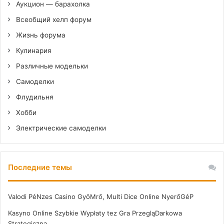
Аукцион — барахолка
Всеобщий хелп форум
Жизнь форума
Кулинария
Различные модельки
Самоделки
Флудильня
Хобби
Электрические самоделки
Последние темы
Valodi PéNzes Casino GyöMrő, Multi Dice Online NyerőGéP
Kasyno Online Szybkie Wypłaty tez Gra PrzegląDarkowa
Strategiczna