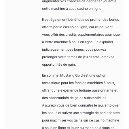
augmenter vos chances de gagner en jouant à
cette machine à sous casino en ligne.
Il est également bénéfique de profiter des bonus
offerts par le casino en ligne, car ils peuvent
vous offrir des crédits supplémentaires pour jouer
à cette machine à sous en ligne. En exploiter
judicieusement ces bonus, vous pouvez
prolonger votre temps de jeu et améliorer vos
opportunités de gain.
En somme, Mustang Gold est une option
fantastique pour les fans de machines à sous,
offrant une expérience ludique passionnante et
des opportunités de gains substantielles.
Assurez-vous de bien connaître le jeu, employer
les bonus et suivre une stratégie de pari adaptée
pour maximiser vos gains sur ce casino machine
à sous en ligne et jouer au machine à sous en