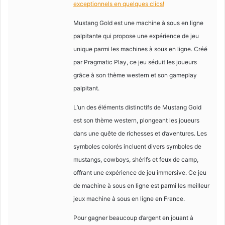
exceptionnels en quelques clics!
Mustang Gold est une machine à sous en ligne
palpitante qui propose une expérience de jeu
unique parmi les machines à sous en ligne. Créé
par Pragmatic Play, ce jeu séduit les joueurs
grâce à son thème western et son gameplay
palpitant.
L’un des éléments distinctifs de Mustang Gold
est son thème western, plongeant les joueurs
dans une quête de richesses et d’aventures. Les
symboles colorés incluent divers symboles de
mustangs, cowboys, shérifs et feux de camp,
offrant une expérience de jeu immersive. Ce jeu
de machine à sous en ligne est parmi les meilleur
jeux machine à sous en ligne en France.
Pour gagner beaucoup d’argent en jouant à