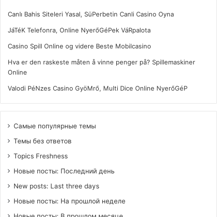
Canlı Bahis Siteleri Yasal, SüPerbetin Canli Casino Oyna
JáTéK Telefonra, Online NyerőGéPek VáRpalota
Casino Spill Online og videre Beste Mobilcasino
Hva er den raskeste måten å vinne penger på? Spillemaskiner
Online
Valodi PéNzes Casino GyöMrő, Multi Dice Online NyerőGéP
Самые популярные темы
Темы без ответов
Topics Freshness
Новые посты: Последний день
New posts: Last three days
Новые посты: На прошлой неделе
Новые посты: В прошлом месяце