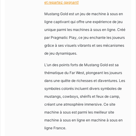
et repartez gagnant!
Mustang Gold est un jeu de machine à sous en
ligne captivant qui offre une expérience de jeu
unique parmi les machines à sous en ligne. Créé
par Pragmatic Play, ce jeu enchante les joueurs
grâce à ses visuels vibrants et ses mécanismes
de jeu dynamiques.
L’un des points forts de Mustang Gold est sa
thématique du Far West, plongeant les joueurs
dans une quête de richesses et d’aventures. Les
symboles colorés incluent divers symboles de
mustangs, cowboys, shérifs et feux de camp,
créant une atmosphère immersive. Ce site
machine à sous est parmi les meilleur site
machine à sous en ligne en machine à sous en
ligne France.