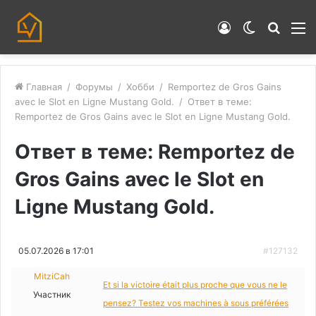
Войти
Switch
Искат
М
skin
Главная
/
Форумы
/
Хобби
/
Remportez de Gros Gains
avec le Slot en Ligne Mustang Gold.
/
Ответ в теме:
Remportez de Gros Gains avec le Slot en Ligne Mustang Gold.
Ответ в теме: Remportez de
Gros Gains avec le Slot en
Ligne Mustang Gold.
05.07.2026 в 17:01
#127132
MitziCah
Et si la victoire était plus proche que vous ne le
Участник
pensez? Testez vos machines à sous préférées