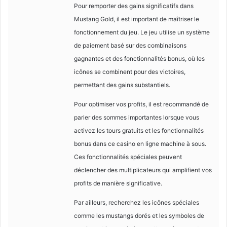
Pour remporter des gains significatifs dans
Mustang Gold, il est important de maîtriser le
fonctionnement du jeu. Le jeu utilise un système
de paiement basé sur des combinaisons
gagnantes et des fonctionnalités bonus, où les
icônes se combinent pour des victoires,
permettant des gains substantiels.
Pour optimiser vos profits, il est recommandé de
parier des sommes importantes lorsque vous
activez les tours gratuits et les fonctionnalités
bonus dans ce casino en ligne machine à sous.
Ces fonctionnalités spéciales peuvent
déclencher des multiplicateurs qui amplifient vos
profits de manière significative.
Par ailleurs, recherchez les icônes spéciales
comme les mustangs dorés et les symboles de