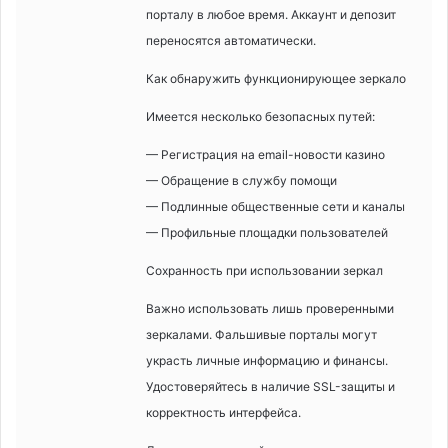
порталу в любое время. Аккаунт и депозит
переносятся автоматически.
Как обнаружить функционирующее зеркало
Имеется несколько безопасных путей:
— Регистрация на email-новости казино
— Обращение в службу помощи
— Подлинные общественные сети и каналы
— Профильные площадки пользователей
Сохранность при использовании зеркал
Важно использовать лишь проверенными
зеркалами. Фальшивые порталы могут
украсть личные информацию и финансы.
Удостоверяйтесь в наличие SSL-защиты и
корректность интерфейса.