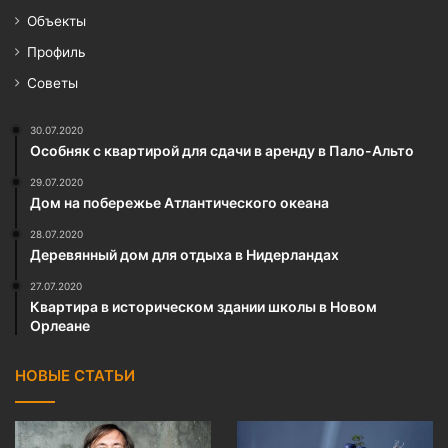
Объекты
Профиль
Советы
30.07.2020
Особняк с квартирой для сдачи в аренду в Пало-Альто
29.07.2020
Дом на побережье Атлантического океана
28.07.2020
Деревянный дом для отдыха в Нидерландах
27.07.2020
Квартира в историческом здании школы в Новом
Орлеане
НОВЫЕ СТАТЬИ