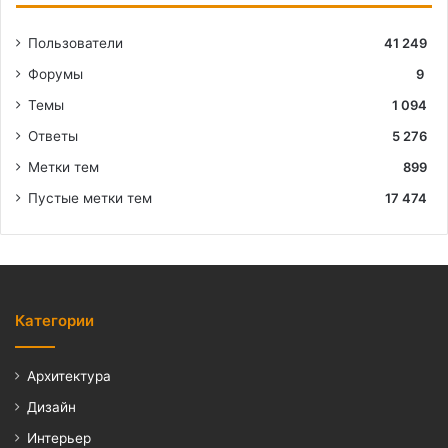
Пользователи
41 249
Форумы
9
Темы
1 094
Ответы
5 276
Метки тем
899
Пустые метки тем
17 474
Категории
Архитектура
Дизайн
Интерьер