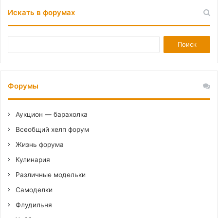
Искать в форумах
Форумы
Аукцион — барахолка
Всеобщий хелп форум
Жизнь форума
Кулинария
Различные модельки
Самоделки
Флудильня