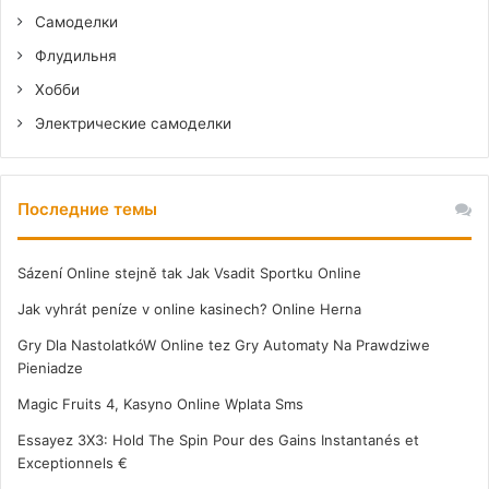
Самоделки
Флудильня
Хобби
Электрические самоделки
Последние темы
Sázení Online stejně tak Jak Vsadit Sportku Online
Jak vyhrát peníze v online kasinech? Online Herna
Gry Dla NastolatkóW Online tez Gry Automaty Na Prawdziwe
Pieniadze
Magic Fruits 4, Kasyno Online Wplata Sms
Essayez 3X3: Hold The Spin Pour des Gains Instantanés et
Exceptionnels €