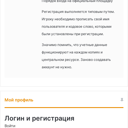
Порядок входа на официальный площадку
Регистрация выполняется типовым путем.
Игроку необходимо прописать свой имя
пользователя и кодовое слово, которыми
были установлены при регистрации.
Значимо помнить, что учетные данные
функционируют на каждом копиях и
центральном ресурсе. Заново создавать
аккаунт не нужно.
Мой профиль
Логин и регистрация
Войти