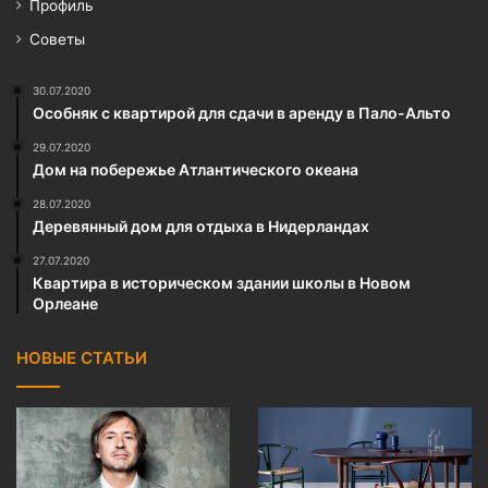
Профиль
Советы
30.07.2020
Особняк с квартирой для сдачи в аренду в Пало-Альто
29.07.2020
Дом на побережье Атлантического океана
28.07.2020
Деревянный дом для отдыха в Нидерландах
27.07.2020
Квартира в историческом здании школы в Новом
Орлеане
НОВЫЕ СТАТЬИ