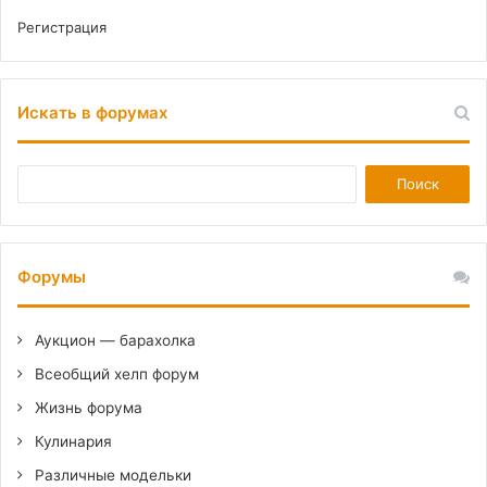
Регистрация
Искать в форумах
Форумы
Аукцион — барахолка
Всеобщий хелп форум
Жизнь форума
Кулинария
Различные модельки