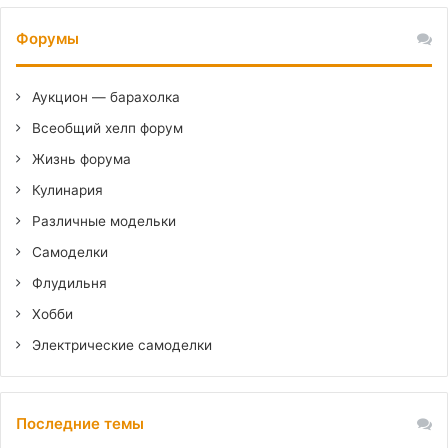
Форумы
Аукцион — барахолка
Всеобщий хелп форум
Жизнь форума
Кулинария
Различные модельки
Самоделки
Флудильня
Хобби
Электрические самоделки
Последние темы