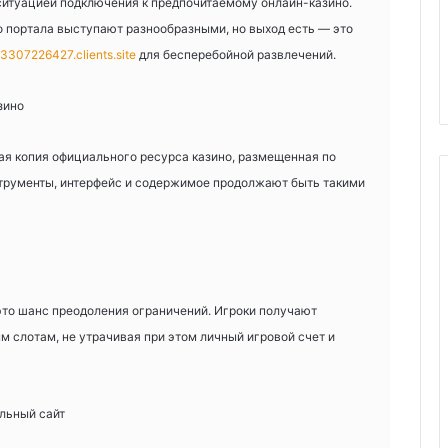
ситуацией подключения к предпочитаемому онлайн-казино.
 портала выступают разнообразными, но выход есть — это
73307226427.clients.site
для бесперебойной развлечений.
зино
я копия официального ресурса казино, размещенная по
трументы, интерфейс и содержимое продолжают быть такими
то шанс преодоления ограничений. Игроки получают
 слотам, не утрачивая при этом личный игровой счет и
льный сайт