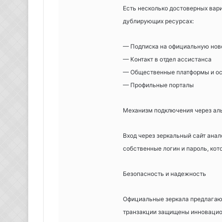
Есть несколько достоверных ва
дублирующих ресурсах:
— Подписка на официальную нов
— Контакт в отдел ассистанса
— Общественные платформы и о
— Профильные порталы
Механизм подключения через ал
Вход через зеркальный сайт анал
собственные логин и пароль, кот
Безопасность и надежность
Официальные зеркала предлагают
транзакции защищены инновацио