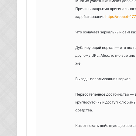
Многие участники имеют дело с 
Причины закрытия оригинального
задействование
https://roobet-17
Что означает зеркальный сайт ка
Дублирующий портал — это полна
другому URL. Абсолютно все инс
же.
Выгоды использования зеркал
Первостепенное достоинство — э
круглосуточный доступ к любимым
средства.
Как отыскать действующее зерка