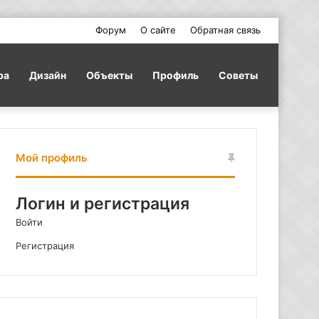
Форум
О сайте
Обратная связь
ра
Дизайн
Объекты
Профиль
Советы
Мой профиль
Логин и регистрация
Войти
Регистрация