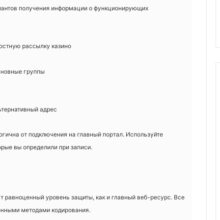
риантов получения информации о функционирующих
остную рассылку казино
сновные группы
ьтернативный адрес
огична от подключения на главный портал. Используйте
орые вы определили при записи.
 равноценный уровень защиты, как и главный веб-ресурс. Все
нными методами кодирования.