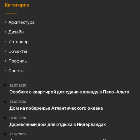
Категории
Архитектура
Дизайн
Интерьер
Объекты
Профиль
Советы
30.07.2020
Особняк с квартирой для сдачи в аренду в Пало-Альто
29.07.2020
Дом на побережье Атлантического океана
28.07.2020
Деревянный дом для отдыха в Нидерландах
27.07.2020