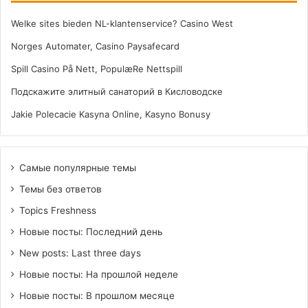
Welke sites bieden NL-klantenservice? Casino West
Norges Automater, Casino Paysafecard
Spill Casino På Nett, PopulæRe Nettspill
Подскажите элитный санаторий в Кисловодске
Jakie Polecacie Kasyna Online, Kasyno Bonusy
Самые популярные темы
Темы без ответов
Topics Freshness
Новые посты: Последний день
New posts: Last three days
Новые посты: На прошлой неделе
Новые посты: В прошлом месяце