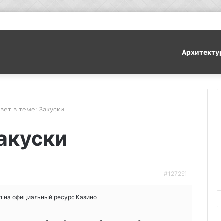
Архитекту
вет в теме: Закуски
Закуски
#127291
уп на официальный ресурс Казино