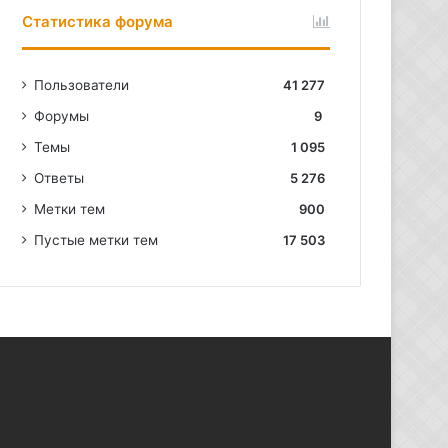
Статистика форума
Пользователи
41 277
Форумы
9
Темы
1 095
Ответы
5 276
Метки тем
900
Пустые метки тем
17 503