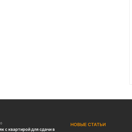
20
НОВЫЕ СТАТЬИ
к с квартирой для сдачи в