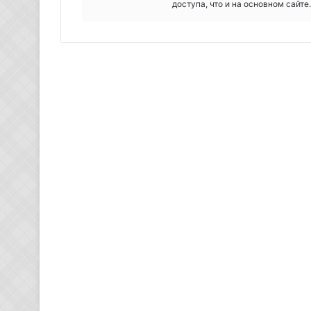
доступа, что и на основном сайт