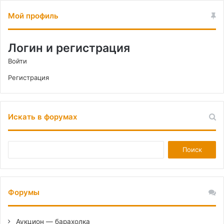
Мой профиль
Логин и регистрация
Войти
Регистрация
Искать в форумах
Форумы
Аукцион — барахолка