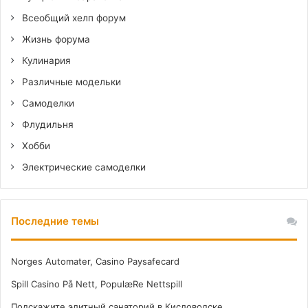
Всеобщий хелп форум
Жизнь форума
Кулинария
Различные модельки
Самоделки
Флудильня
Хобби
Электрические самоделки
Последние темы
Norges Automater, Casino Paysafecard
Spill Casino På Nett, PopulæRe Nettspill
Подскажите элитный санаторий в Кисловодске