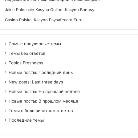
Jakie Polecacie Kasyna Online, Kasyno Bonusy
Casino Polska, Kasyno Paysafecard Euro
Самые популярные темы
Темы без ответов
Topics Freshness
Новые посты: Последний день
New posts: Last three days
Новые посты: На прошлой неделе
Новые посты: В прошлом месяце
Темы с большинством ответов
Последние темы